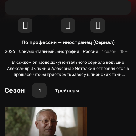
По профессии — иностранец
(Сериал)
2026
Документальный
Биография
Россия
1 сезон
18+
В каждом эпизоде документального сериала ведущие
Александр Цыпкин и Александр Метелкин отправляются в
прошлое, чтобы приоткрыть завесу шпионских тайн,
тщательно хранимых десятилетиями, и рассказать о
находчивости и смелости советских разведчиков.
Сезон
1
Трейлеры