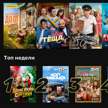
ПРЕМЬЕРА
8.8
8.4
6.9
16+
18+
18+
18+
Топ недели
1
2
3
8.7
7.8
7.3
18+
18+
18+