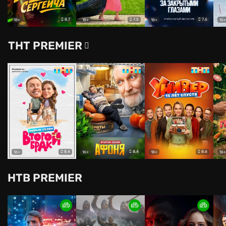
8.7
7.5
7.6
18+
18+
18+
16+
ТНТ PREMIER
8.4
8.4
8.6
16+
16+
18+
16+
НТВ PREMIER