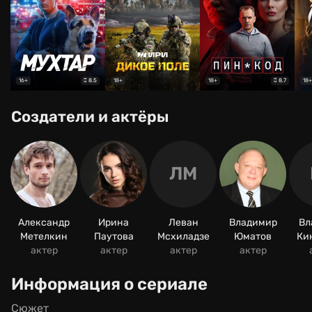
8.5
8.7
16+
18+
18+
18+
Создатели и актёры
ЛМ
Александр
Ирина
Леван
Владимир
Вл
Метелкин
Паутова
Мсхиладзе
Юматов
Ки
актер
актер
актер
актер
Информация о сериале
Сюжет