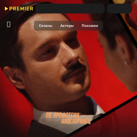
По профессии — иностранец
(Сериал)
Сезоны
Актеры
Похожее