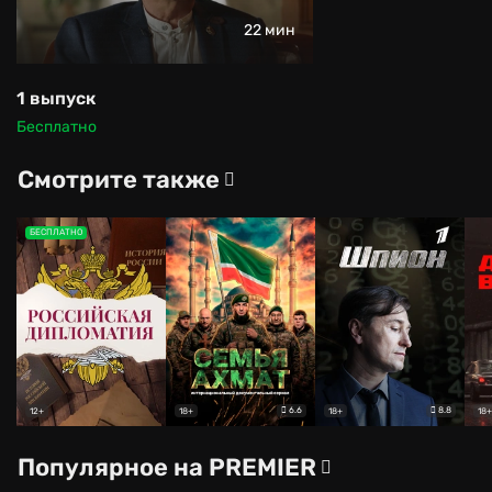
22 мин
1 выпуск
Бесплатно
Смотрите также
БЕСПЛАТНО
6.6
8.8
12+
18+
18+
18+
Популярное на PREMIER