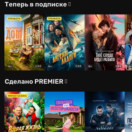
Теперь в подписке
ПРЕМЬЕРА
ПРЕМЬЕРА
8.8
8.8
8.6
16+
16+
18+
18+
Сделано PREMIER
ФИНАЛ СЕЗОНА