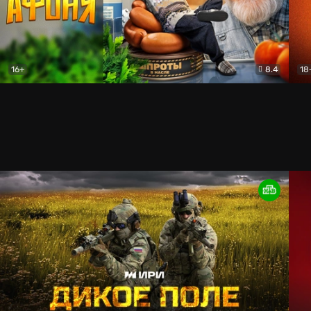
16+
8.4
18
Афоня (2025)
Комедия
Уни