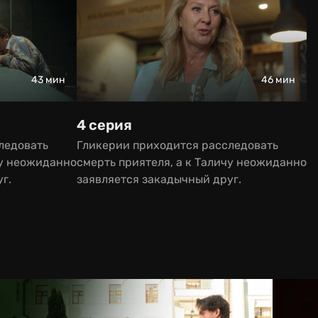
43 мин
46 мин
4 серия
ледовать
Гликерии приходится расследовать
чу неожиданно
смерть приятеля, а к Таличу неожиданно
г.
заявляется закадычный друг.