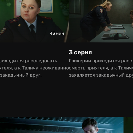
43 мин
3 серия
риходится расследовать
Гликерии приходится расс
ятеля, а к Таличу неожиданно
смерть приятеля, а к Тали
 закадычный друг.
заявляется закадычный дру