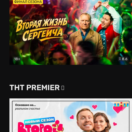
ФИНАЛ СЕЗОНА
18+
8.6
Вторая жизнь Сергеича
Комедия
ТНТ PREMIER