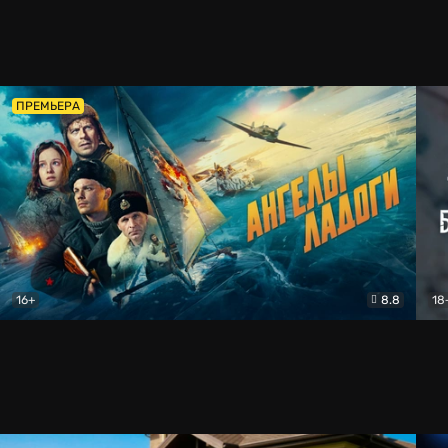
ПРЕМЬЕРА
16+
8.8
18
Ангелы Ладоги
Драма
Тво