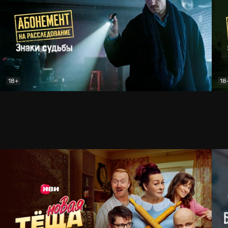
18+
18
ив
Абонемент на расследование. Знаки судьбы
Детектив
Або