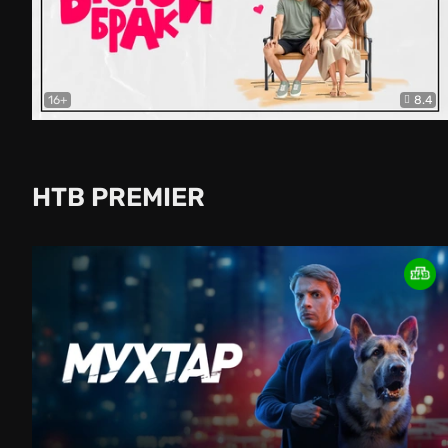
16+
8.4
Второй брак
Комедия
НТВ PREMIER