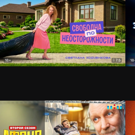
18+
7.5
18
Свободна по неосторожности
Комедия
За 