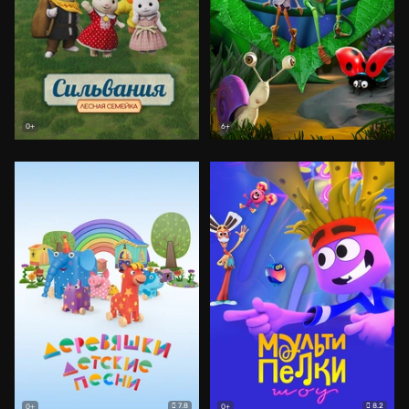
0+
6+
7.8
8.2
0+
0+