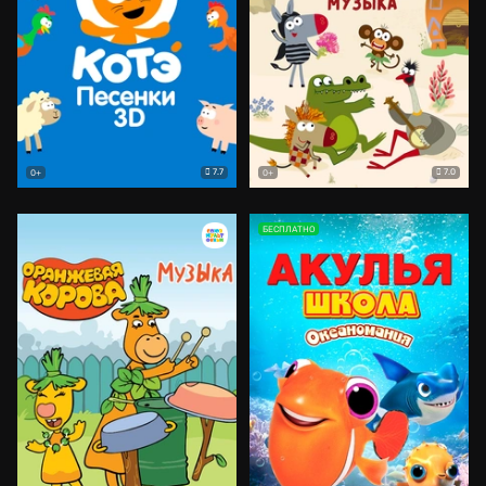
7.7
7.0
0+
0+
БЕСПЛАТНО