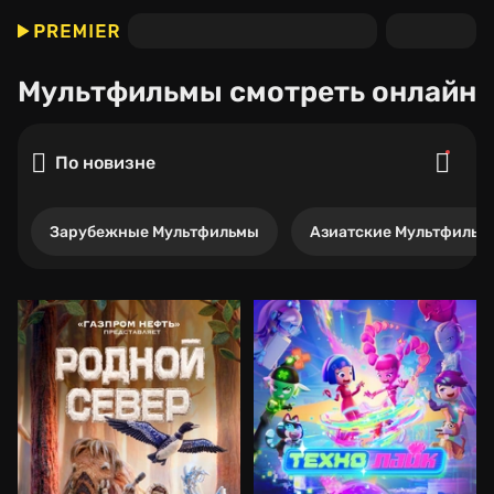
Мультфильмы
смотреть онлайн
По новизне
Зарубежные Мультфильмы
Азиатские Мультфильм