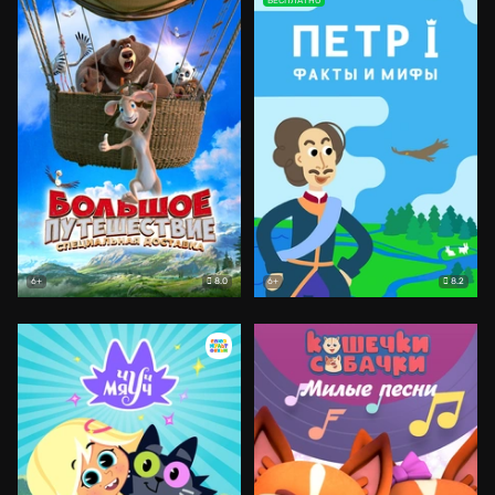
БЕСПЛАТНО
8.0
8.2
6+
6+