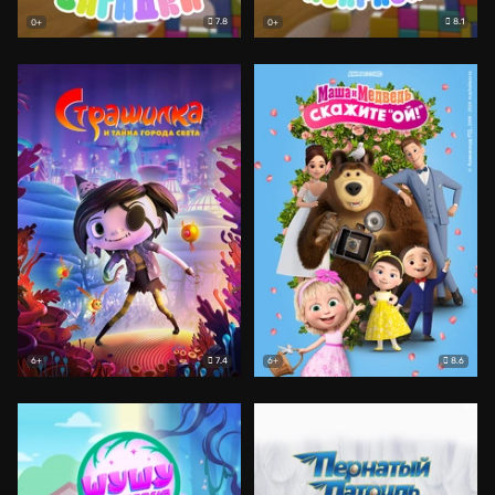
7.8
8.1
0+
0+
7.4
8.6
6+
6+