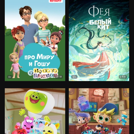
7.8
8.6
0+
12+