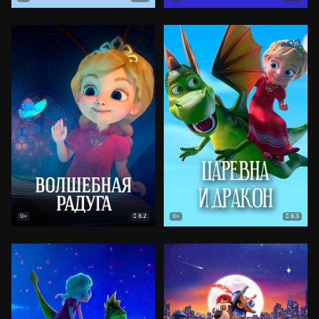
8.2
8.3
0+
0+