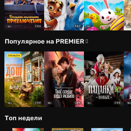
8.4
8.3
6+
6+
6+
6+
Популярное на PREMIER
ПРЕМЬЕРА
8.8
8.6
8.5
16+
18+
16+
18+
Топ недели