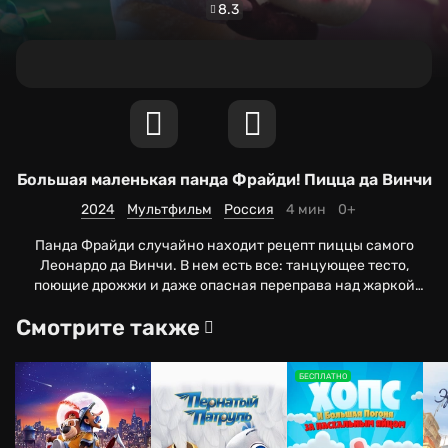
8.3
Большая маленькая панда Фрайди! Пицца да Винчи
2024
Мультфильм
Россия
4 мин
0+
Панда Фрайди случайно находит рецепт пиццы самого
Леонардо да Винчи. В нем есть все: танцующее тесто,
поющие дрожжи и даже опасная переправа над жаркой
плитой! Вместе с любопытной и смелой героиней
Смотрите также
маленькие зрители отправятся в большое кулинарное
приключение и пройдут все этапы приготовления
гастрономического шедевра.
БЕСПЛАТНО