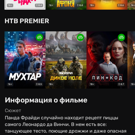
8.4
8.4
8.6
16+
16+
18+
16+
НТВ PREMIER
8.5
8.7
16+
18+
18+
18+
Информация о фильме
Сюжет
Панда Фрайди случайно находит рецепт пиццы
самого Леонардо да Винчи. В нем есть все:
танцующее тесто, поющие дрожжи и даже опасная