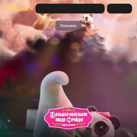
Большая маленькая панда Фрайди! Пицца да Винчи
Похожее