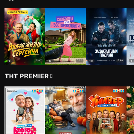
ФИНАЛ СЕЗОНА
8.7
7.5
7.6
18+
18+
18+
16+
ТНТ PREMIER