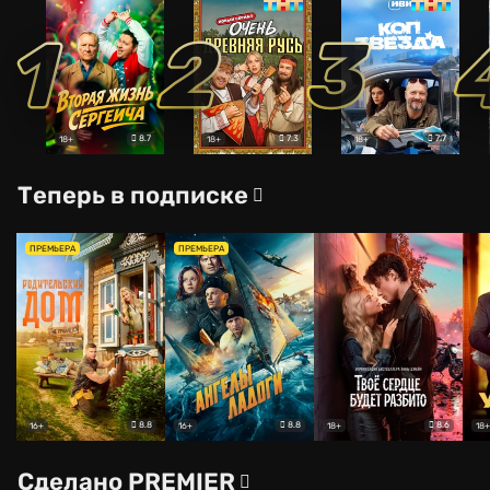
1
2
3
8.7
7.3
7.7
18+
18+
18+
Теперь в подписке
ПРЕМЬЕРА
ПРЕМЬЕРА
8.8
8.8
8.6
16+
16+
18+
18+
Сделано PREMIER