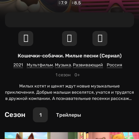
7.9
8.5
Кошечки-собачки. Милые песни
(Сериал)
2021
Мультфильм
Музыка
Развивающий
Россия
1 сезон
0+
Милых котят и щенят ждут новые музыкальные
приключения. Добрые малыши веселятся, учатся и трудятся
в дружной компании. А познавательные песенки расскажут
юным зрителям немало интересного об окружающем мире,
разных явлениях и многом другом.
Сезон
1
Трейлеры