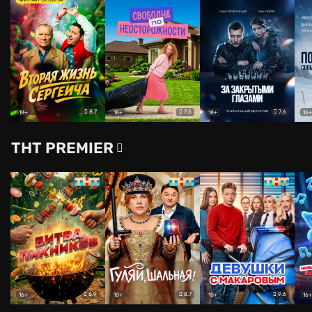
8.7
7.5
7.6
18+
18+
18+
16+
ТНТ PREMIER
6.9
8.7
9.6
16+
18+
18+
16+