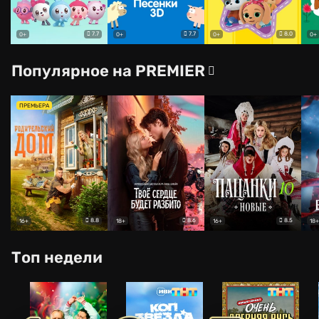
7.7
7.7
8.0
0+
0+
0+
0+
Популярное на PREMIER
ПРЕМЬЕРА
8.8
8.6
8.5
16+
18+
16+
18+
Топ недели