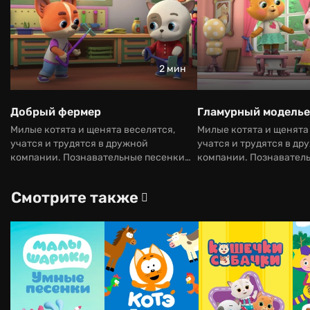
2 мин
Добрый фермер
Гламурный модель
Милые котята и щенята веселятся,
Милые котята и щенята
учатся и трудятся в дружной
учатся и трудятся в др
компании. Познавательные песенки
компании. Познавател
расскажут юным зрителям немало
расскажут юным зрите
интересного об окружающем мире,
интересного об окруж
Смотрите также
разных явлениях и многом другом.
разных явлениях и мно