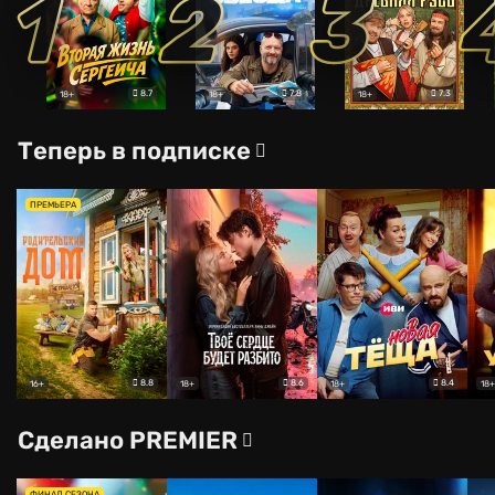
1
2
3
8.7
7.8
7.3
18+
18+
18+
Теперь в подписке
ПРЕМЬЕРА
8.8
8.6
8.4
16+
18+
18+
18+
Сделано PREMIER
ФИНАЛ СЕЗОНА