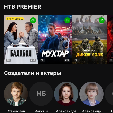
НТВ PREMIER
ФИНАЛ СЕЗОНА
7.6
8.5
18+
16+
18+
18+
Создатели и актёры
МБ
Станислав
Максим
Александра
Александр