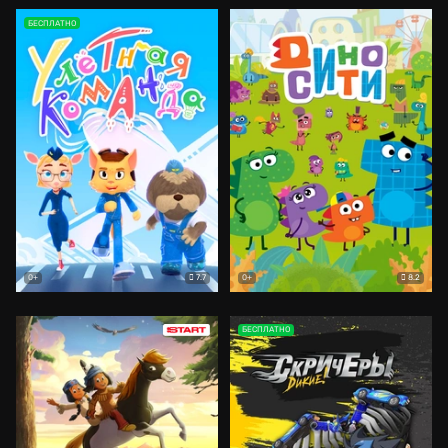
БЕСПЛАТНО
7.7
8.2
0+
0+
БЕСПЛАТНО