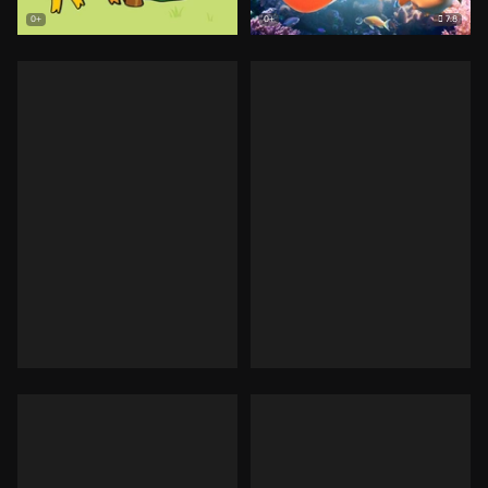
7.8
0+
0+