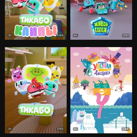
8.0
8.1
0+
6+
9.0
8.6
0+
0+