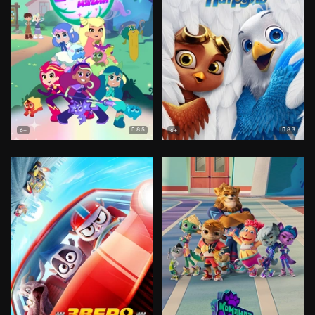
8.5
8.3
6+
6+