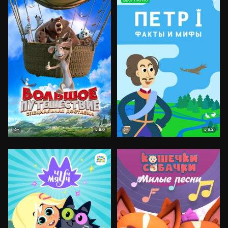
БЕСПЛАТНО
8.0
8.2
6+
6+