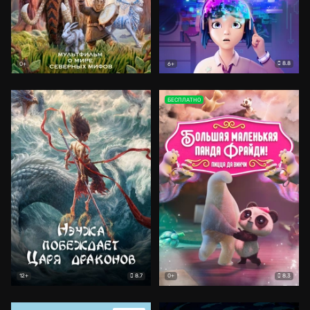
8.8
0+
6+
БЕСПЛАТНО
8.7
8.3
12+
0+