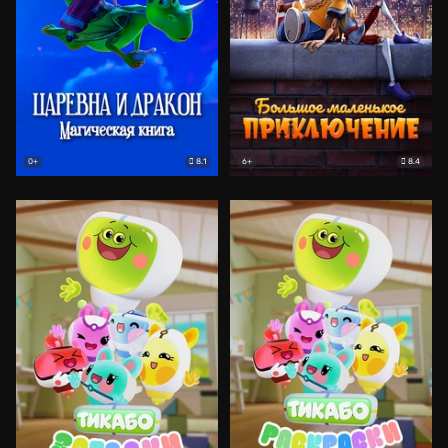
8.1
8.4
0+
6+