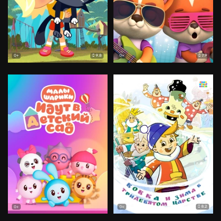
9.8
7.9
0+
0+
8.2
0+
0+