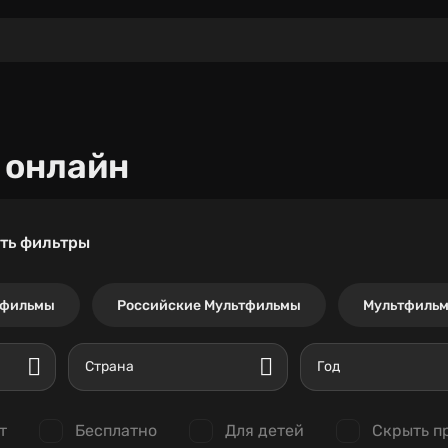
 онлайн
ть фильтры
тфильмы
Российские Мультфильмы
Мультфильм
Страна
Год
т
Бесплатно
Для детей
Скрыть п