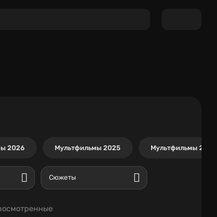
ы 2026
Мультфильмы 2025
Мультфильмы 2024
Сюжеты
росмотренные