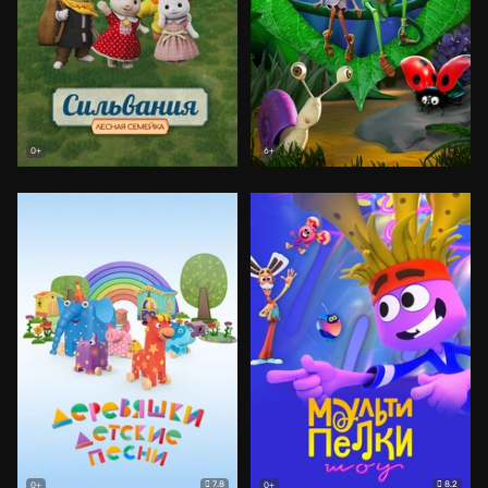
0+
6+
7.8
8.2
0+
0+