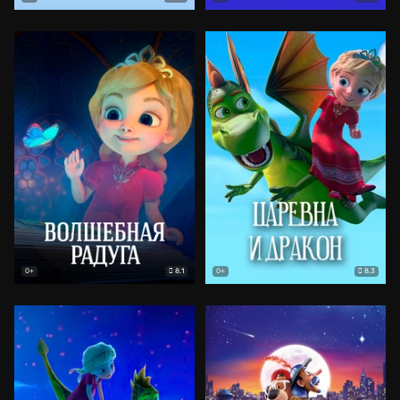
8.1
8.3
0+
0+