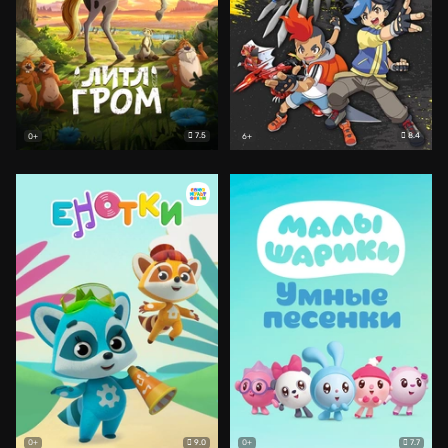
7.5
8.4
0+
6+
9.0
7.7
0+
0+