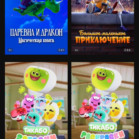
8.1
8.4
0+
6+