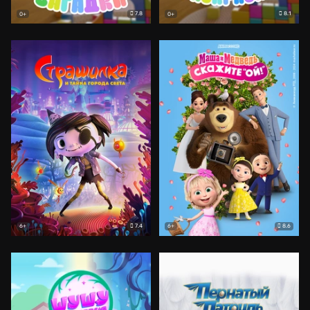
7.8
8.1
0+
0+
7.4
8.6
6+
6+