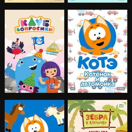
8.0
0+
0+