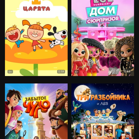
7.9
8.5
0+
6+