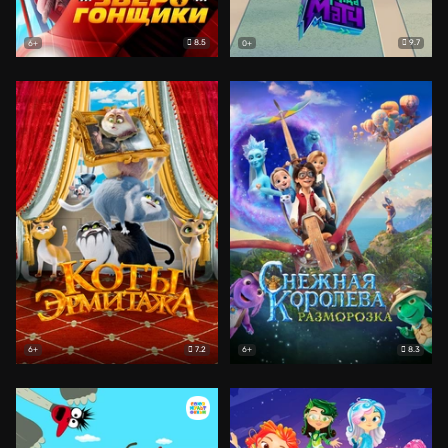
8.5
9.7
6+
0+
7.2
8.3
6+
6+