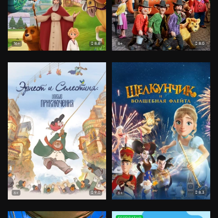
8.8
8.0
16+
6+
9.0
8.3
6+
6+