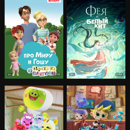
7.8
8.6
0+
12+