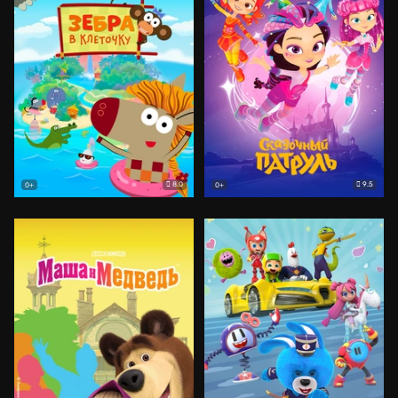
8.0
9.5
0+
0+