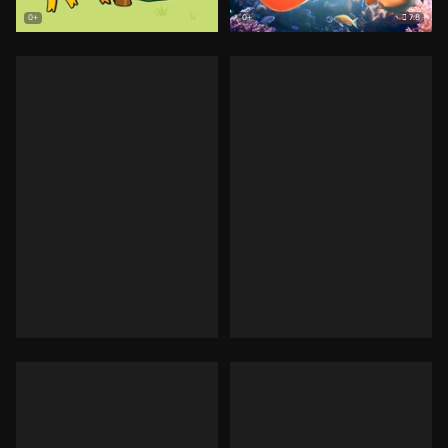
7.8
0+
0+