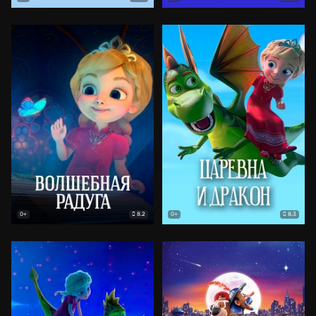
8.2
8.3
0+
0+