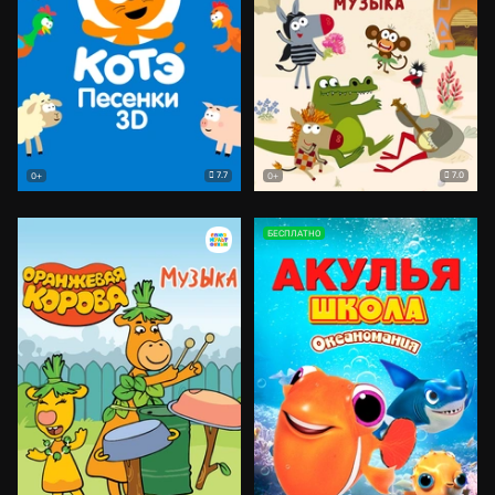
7.7
7.0
0+
0+
БЕСПЛАТНО