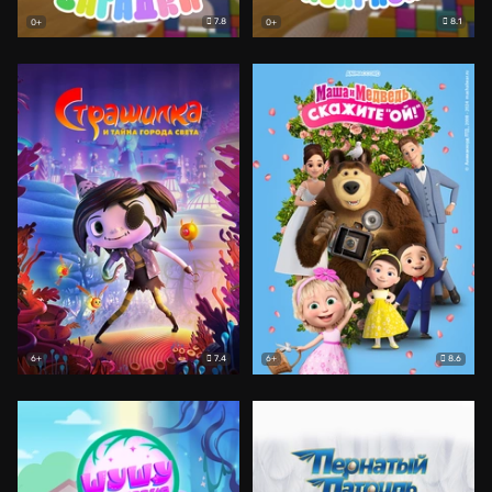
7.8
8.1
0+
0+
7.4
8.6
6+
6+