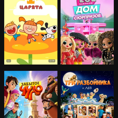
7.9
8.5
0+
6+