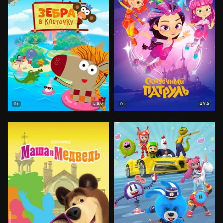
8.0
9.5
0+
0+