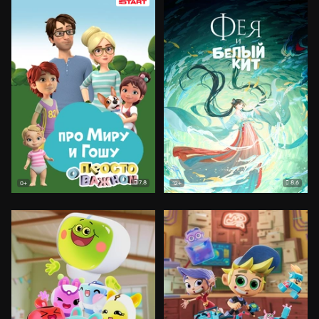
7.8
8.6
0+
12+