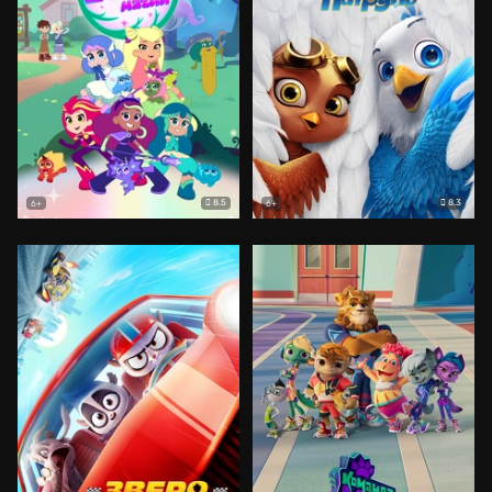
8.5
8.3
6+
6+