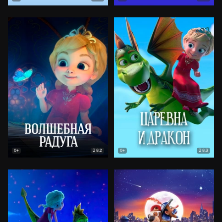
8.2
8.3
0+
0+