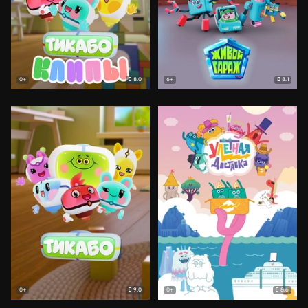
8.0
8.1
0+
6+
9.0
8.6
0+
0+