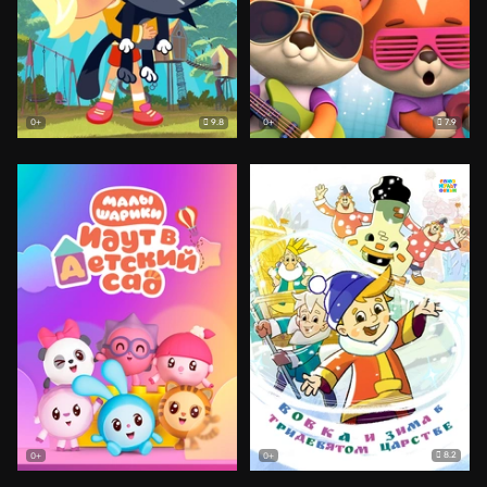
9.8
7.9
0+
0+
8.2
0+
0+