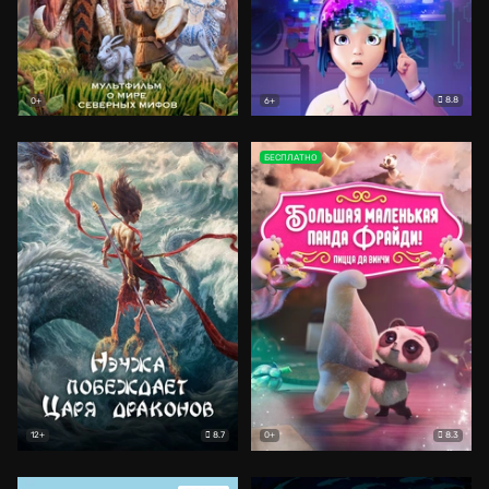
8.8
0+
6+
БЕСПЛАТНО
8.7
8.3
12+
0+