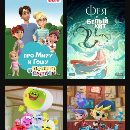
7.8
8.6
0+
12+