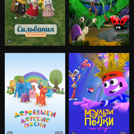
0+
6+
7.8
8.2
0+
0+