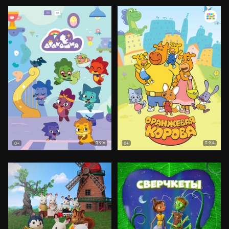
9.6
9.4
0+
0+