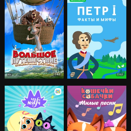
БЕСПЛАТНО
8.0
8.2
6+
6+