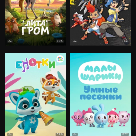
7.5
8.4
0+
6+
9.0
7.7
0+
0+