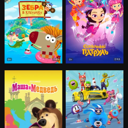
8.0
9.5
0+
0+