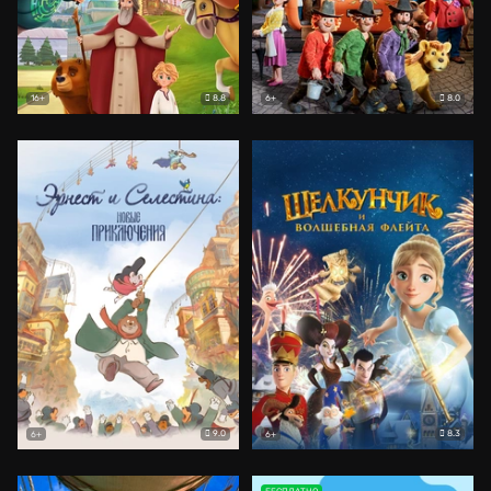
8.8
8.0
16+
6+
9.0
8.3
6+
6+