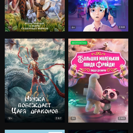
8.8
0+
6+
БЕСПЛАТНО
8.7
8.3
12+
0+