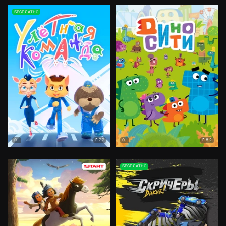
БЕСПЛАТНО
7.7
8.2
0+
0+
БЕСПЛАТНО