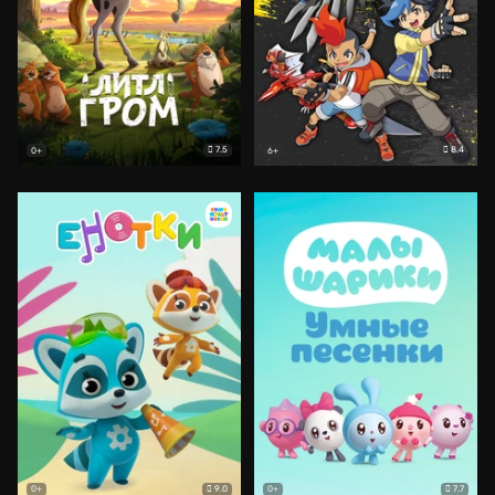
7.5
8.4
0+
6+
9.0
7.7
0+
0+