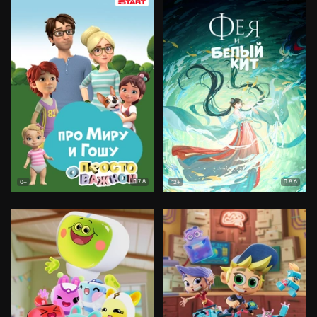
7.8
8.6
0+
12+