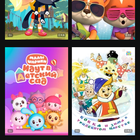
9.8
7.9
0+
0+
8.2
0+
0+