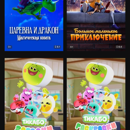
8.1
8.4
0+
6+