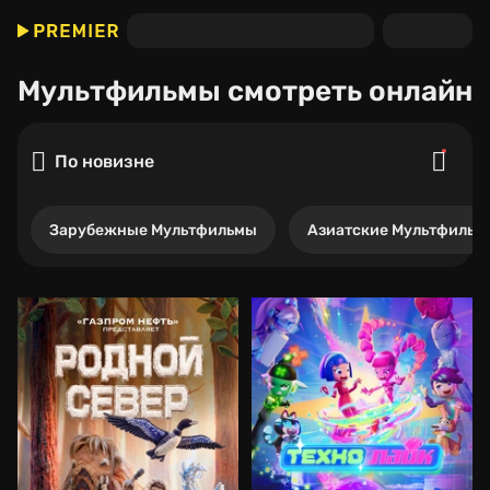
Мультфильмы
смотреть онлайн
По новизне
Зарубежные Мультфильмы
Азиатские Мультфильм