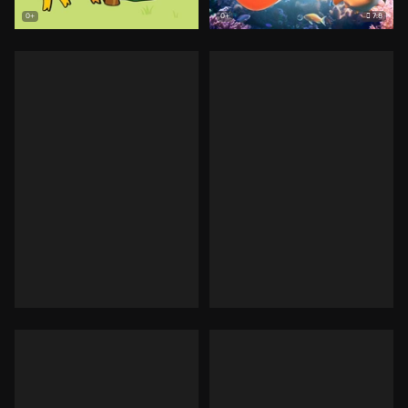
7.8
0+
0+