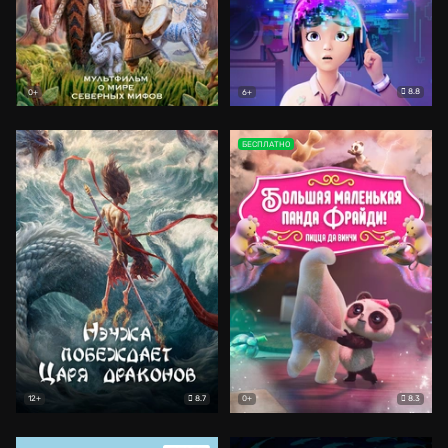
8.8
0+
6+
БЕСПЛАТНО
8.7
8.3
12+
0+