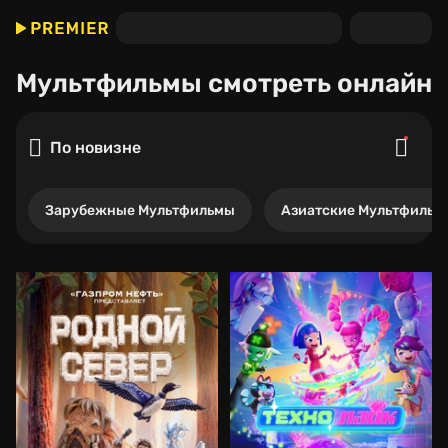
Мультфильмы
смотреть онлайн
По новизне
Зарубежные Мультфильмы
Азиатские Мультфильм