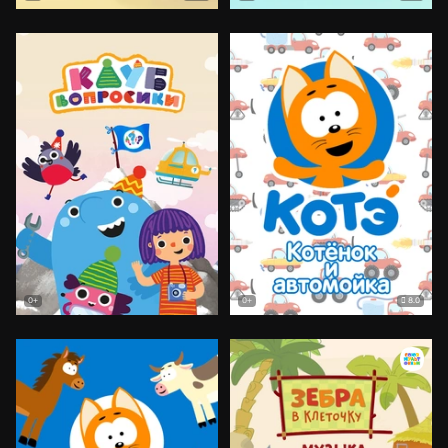
8.0
0+
0+