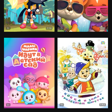
9.8
7.9
0+
0+
8.2
0+
0+