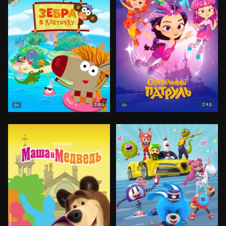
8.0
9.5
0+
0+