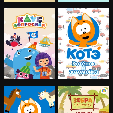
8.0
0+
0+