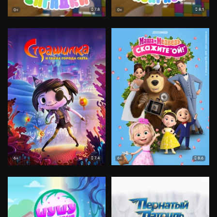
7.8
8.1
0+
0+
7.4
8.6
6+
6+