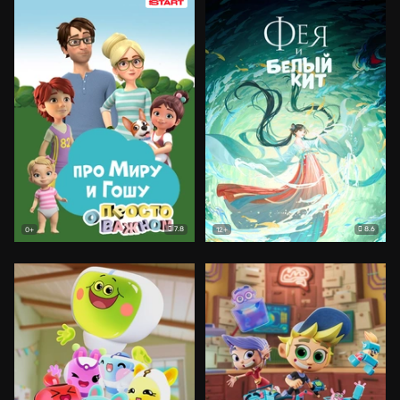
7.8
8.6
0+
12+