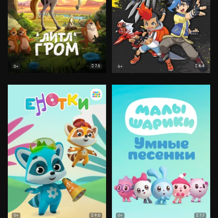
7.5
8.4
0+
6+
9.0
7.7
0+
0+