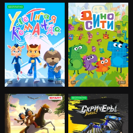
БЕСПЛАТНО
7.7
8.2
0+
0+
БЕСПЛАТНО