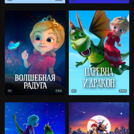
8.2
8.3
0+
0+