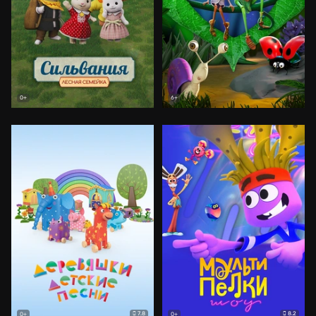
0+
6+
7.8
8.2
0+
0+