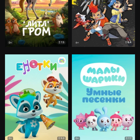
7.5
8.4
0+
6+
9.0
7.7
0+
0+