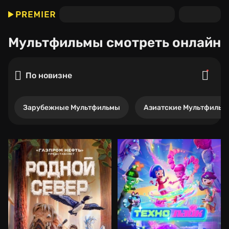
Мультфильмы
смотреть онлайн
По новизне
Зарубежные Мультфильмы
Азиатские Мультфильм