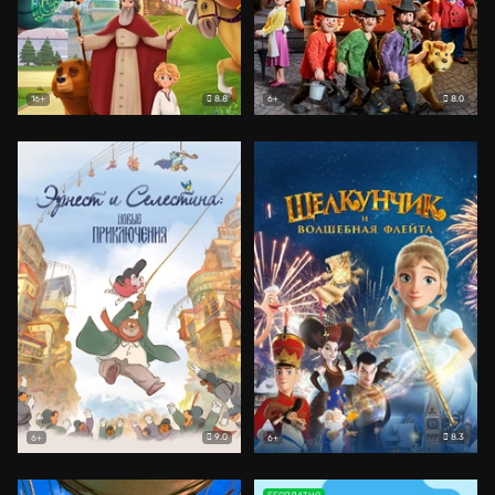
8.8
8.0
16+
6+
9.0
8.3
6+
6+