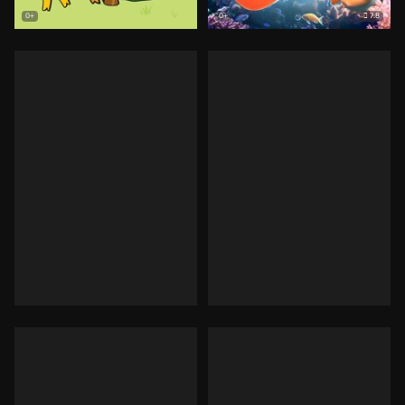
7.8
0+
0+