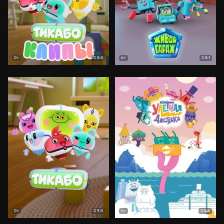
8.0
8.1
0+
6+
9.0
8.6
0+
0+