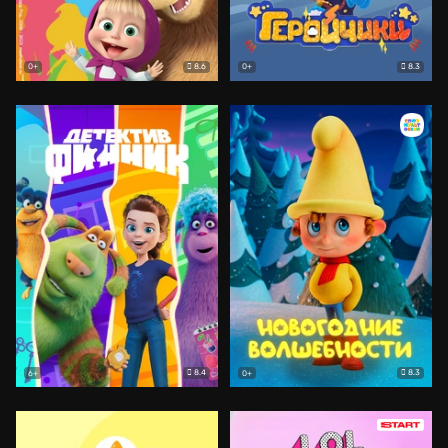
8.6
8.3
0+
0+
8.4
8.3
6+
0+