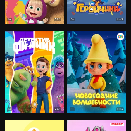
8.6
8.3
0+
0+
8.4
8.3
6+
0+