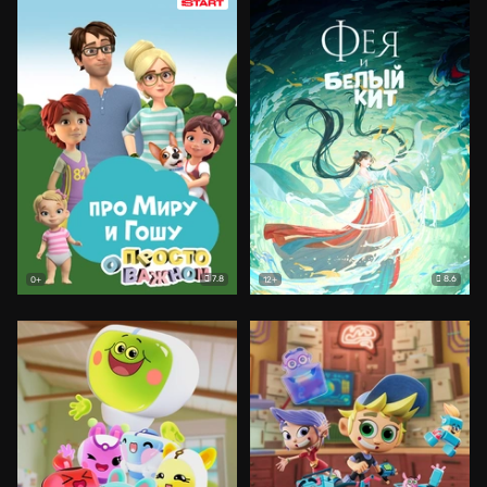
7.8
8.6
0+
12+