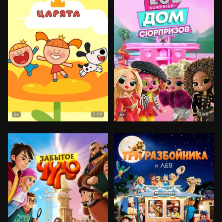
7.9
8.5
0+
6+