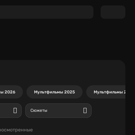
ы 2026
Мультфильмы 2025
Мультфильмы 2024
Сюжеты
росмотренные