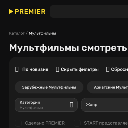
Каталог
Мультфильмы
Мультфильмы
смотреть
По новизне
Скрыть фильтры
Сброси
Зарубежные Мультфильмы
Азиатские Муль
Категория
Жанр
Мультфильмы
Сделано PREMIER
START представляе