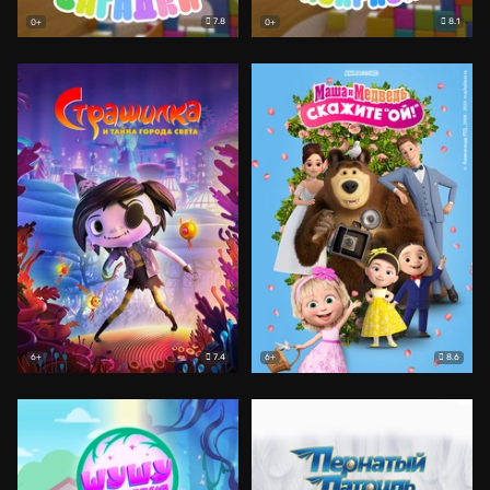
7.8
8.1
0+
0+
7.4
8.6
6+
6+