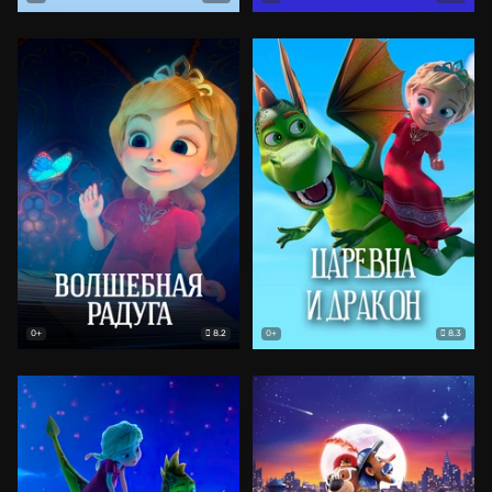
8.2
8.3
0+
0+