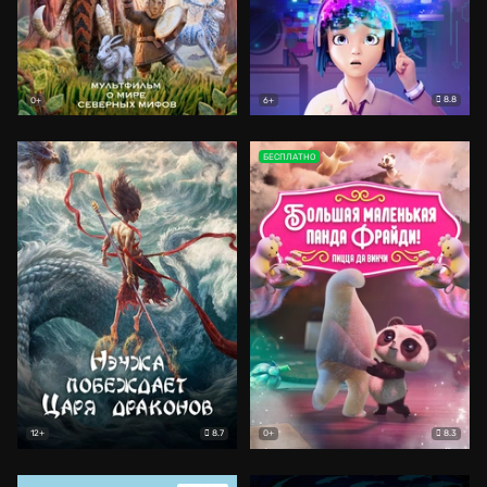
8.8
0+
6+
БЕСПЛАТНО
8.7
8.3
12+
0+