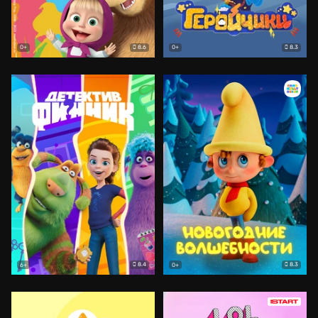
8.6
8.3
0+
0+
8.4
8.3
6+
0+