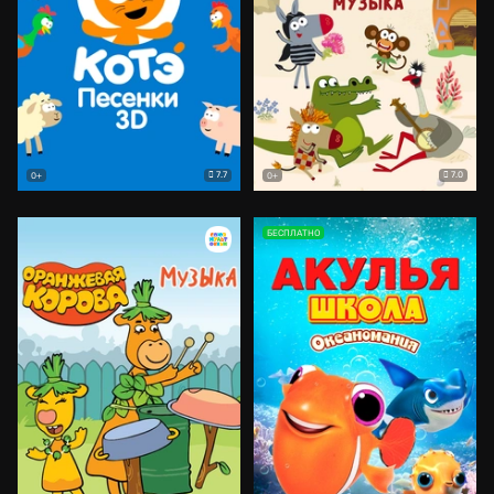
7.7
7.0
0+
0+
БЕСПЛАТНО