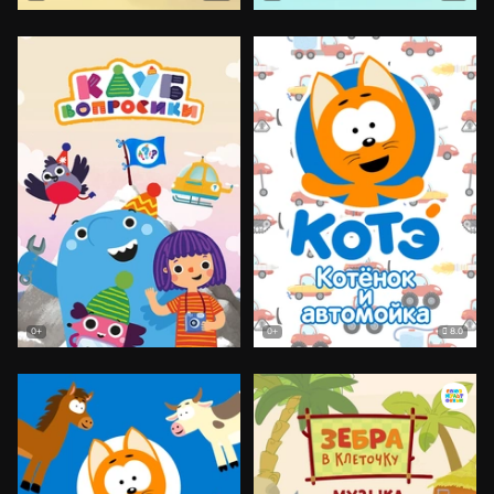
8.0
0+
0+