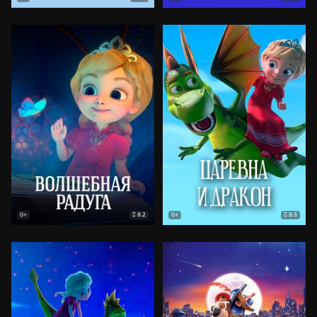
8.2
8.3
0+
0+