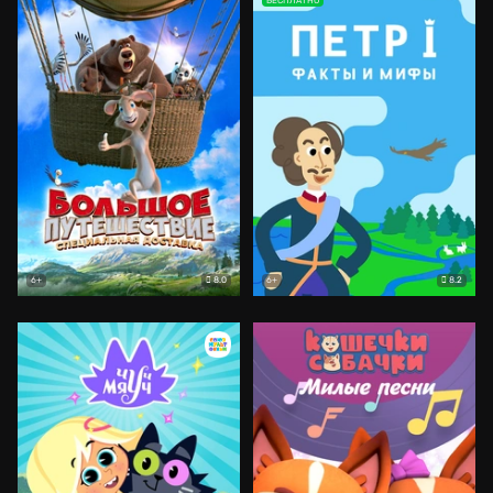
БЕСПЛАТНО
8.0
8.2
6+
6+