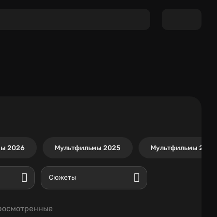
ы 2026
Мультфильмы 2025
Мультфильмы 2024
Сюжеты
росмотренные