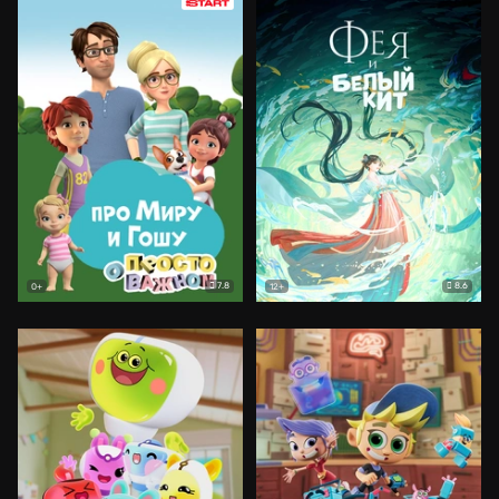
7.8
8.6
0+
12+