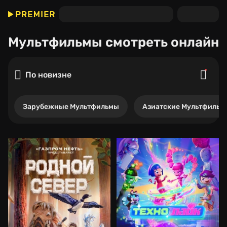
Мультфильмы
смотреть онлайн
По новизне
Зарубежные Мультфильмы
Азиатские Мультфильм