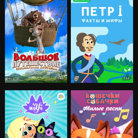
БЕСПЛАТНО
8.0
8.2
6+
6+