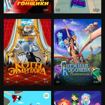
8.5
9.7
6+
0+
7.2
8.3
6+
6+