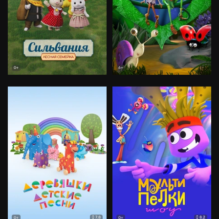
0+
6+
7.8
8.2
0+
0+