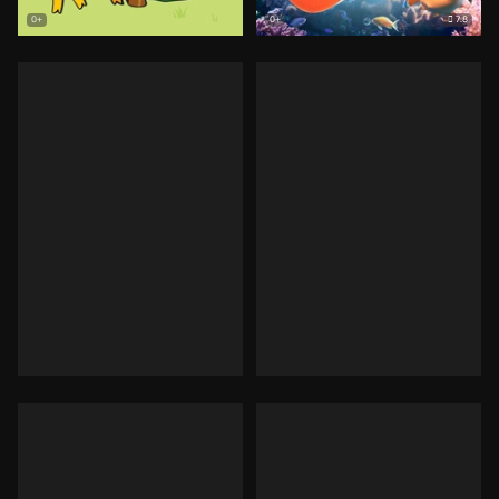
7.8
0+
0+