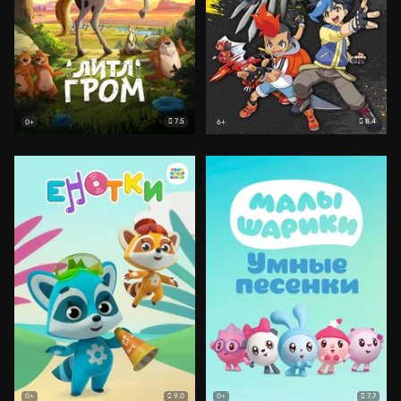
7.5
8.4
0+
6+
9.0
7.7
0+
0+