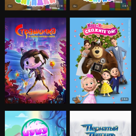
7.8
8.1
0+
0+
7.4
8.6
6+
6+