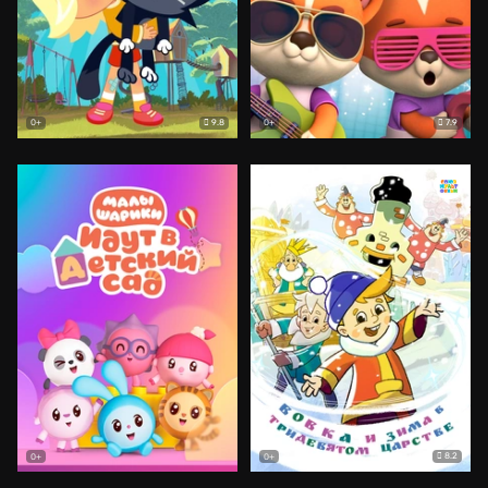
9.8
7.9
0+
0+
8.2
0+
0+