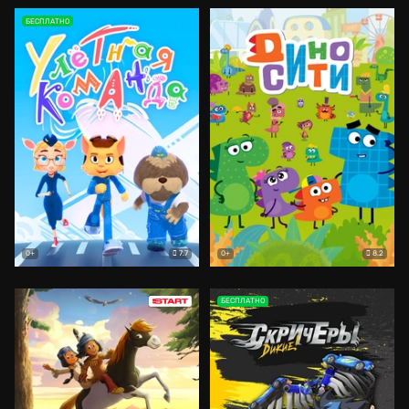
БЕСПЛАТНО
7.7
8.2
0+
0+
БЕСПЛАТНО