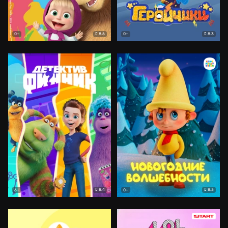
8.6
8.3
0+
0+
8.4
8.3
6+
0+