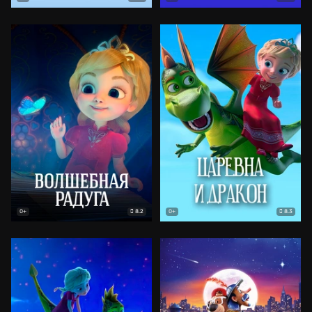
8.2
8.3
0+
0+