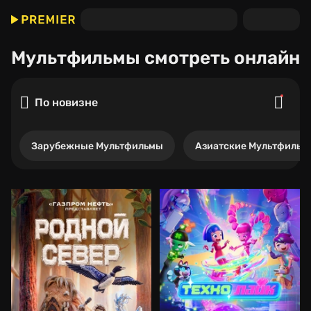
Мультфильмы
смотреть онлайн
По новизне
Зарубежные Мультфильмы
Азиатские Мультфильм