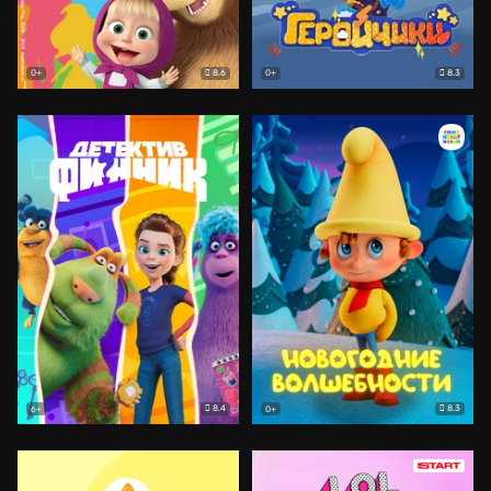
8.6
8.3
0+
0+
8.4
8.3
6+
0+