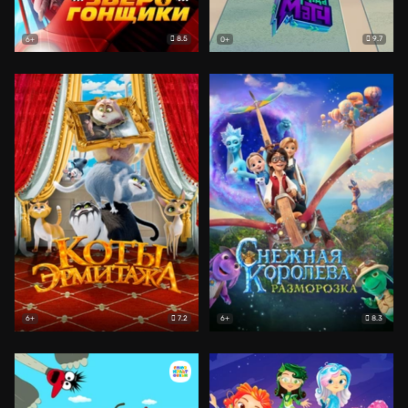
8.5
9.7
6+
0+
7.2
8.3
6+
6+