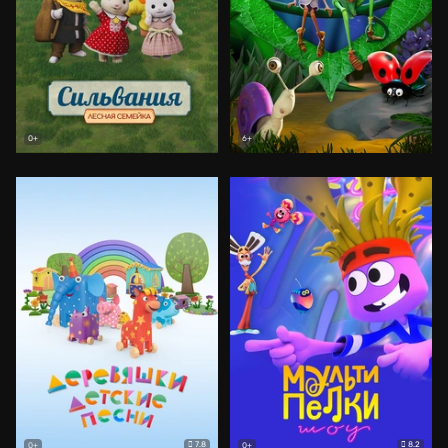
0+
6+
7.8
8.2
0+
0+