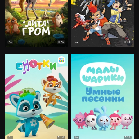
7.5
8.4
0+
6+
9.0
7.7
0+
0+