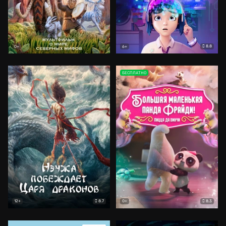
8.8
0+
6+
БЕСПЛАТНО
8.7
8.3
12+
0+