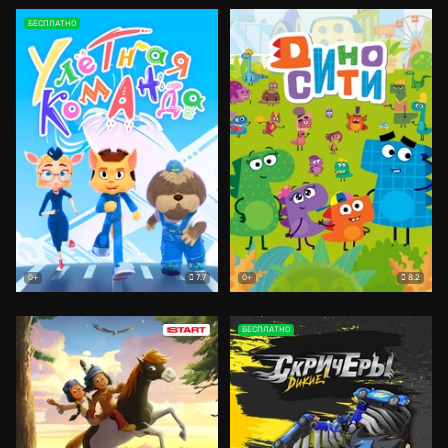
БЕСПЛАТНО
7.7
8.2
0+
0+
БЕСПЛАТНО