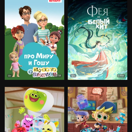
7.8
8.6
0+
12+