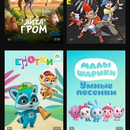
7.5
8.4
0+
6+
9.0
7.7
0+
0+