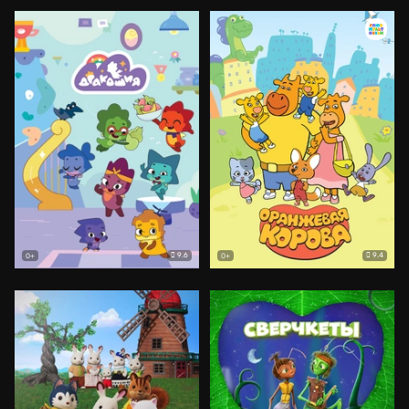
9.6
9.4
0+
0+