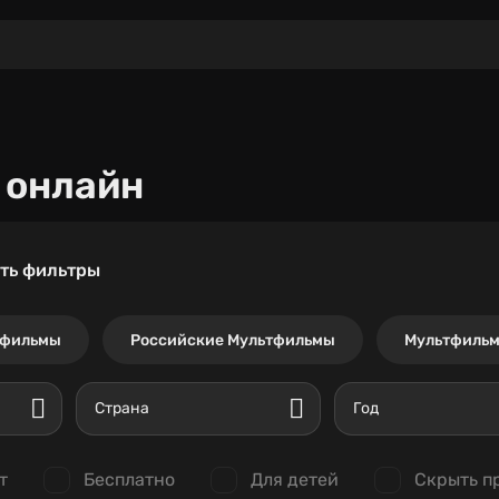
 онлайн
ть фильтры
тфильмы
Российские Мультфильмы
Мультфильм
Страна
Год
т
Бесплатно
Для детей
Скрыть п