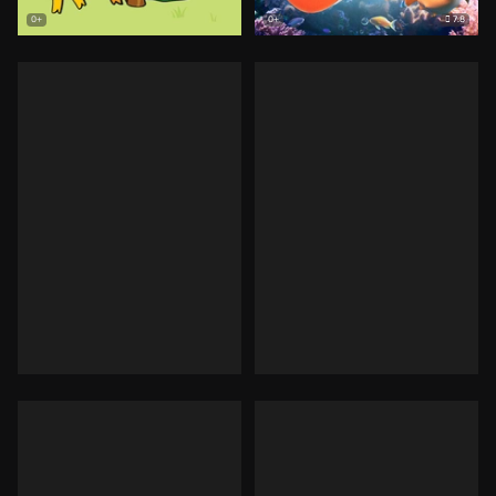
7.8
0+
0+