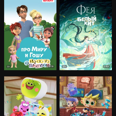
7.8
8.6
0+
12+