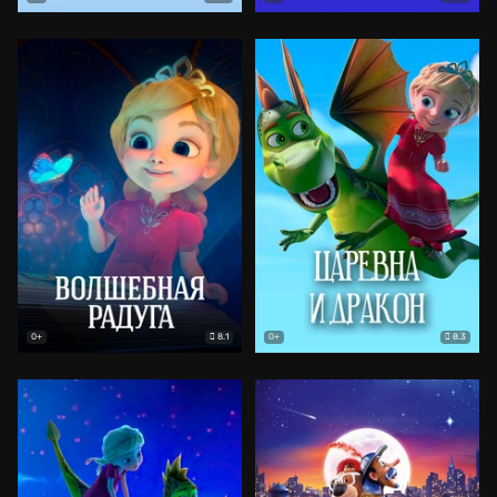
8.1
8.3
0+
0+