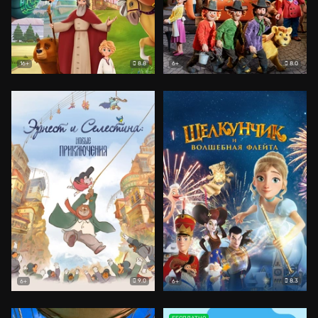
8.8
8.0
16+
6+
9.0
8.3
6+
6+