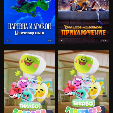
8.1
8.4
0+
6+