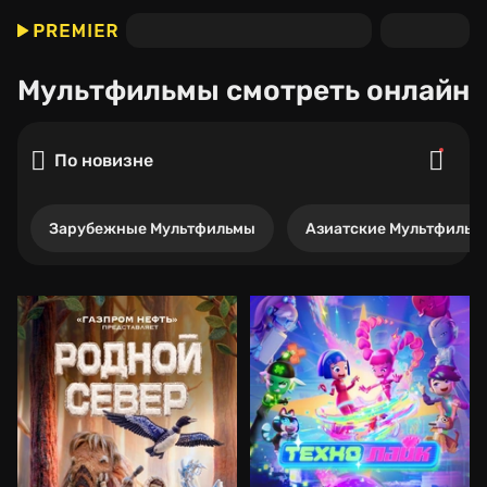
Мультфильмы
смотреть онлайн
По новизне
Зарубежные Мультфильмы
Азиатские Мультфильм