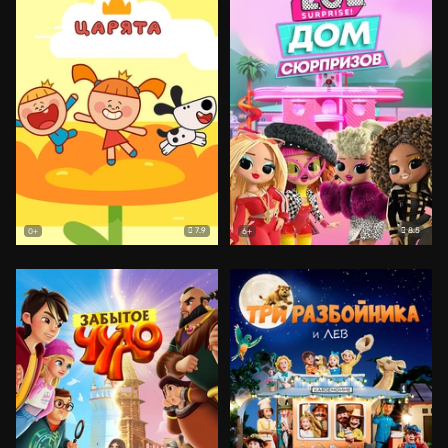
7.9
8.5
0+
6+