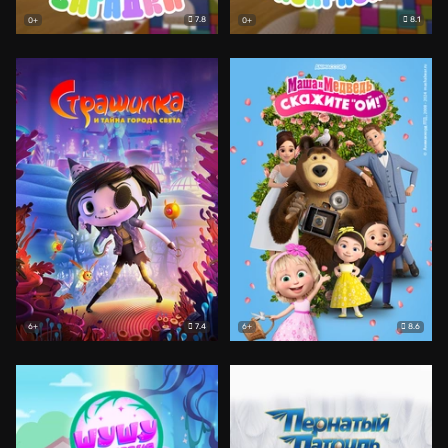
7.8
8.1
0+
0+
7.4
8.6
6+
6+