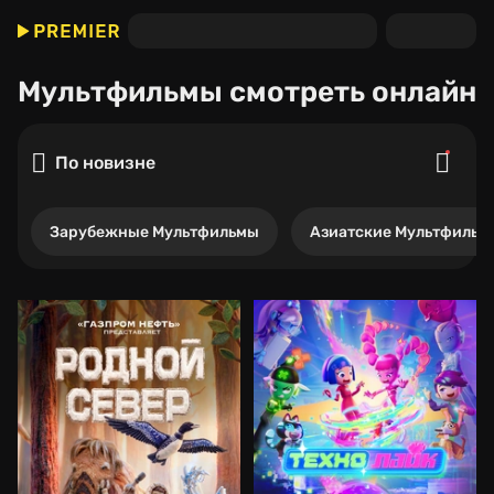
Мультфильмы
смотреть онлайн
По новизне
Зарубежные Мультфильмы
Азиатские Мультфильм