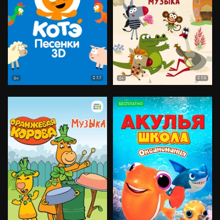
7.7
7.0
0+
0+
БЕСПЛАТНО