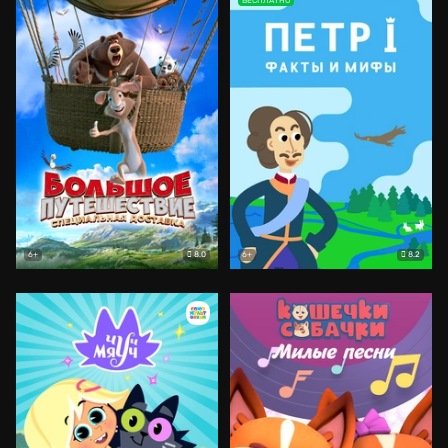
БЕСПЛАТНО
8.0
8.2
6+
6+