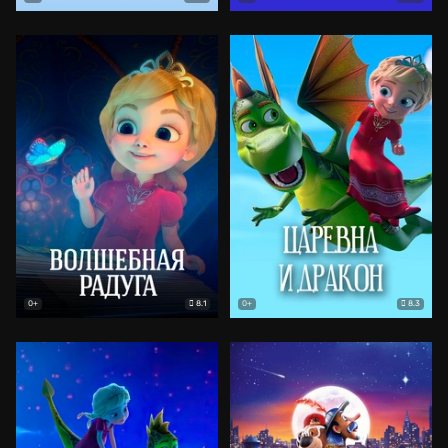
8.1
8.3
0+
0+