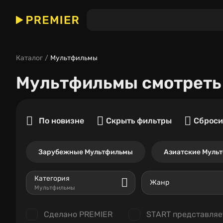
Каталог
Мультфильмы
Мультфильмы
смотреть
По новизне
Скрыть фильтры
Сброси
Зарубежные Мультфильмы
Азиатские Муль
Категория
Жанр
Мультфильмы
Сделано PREMIER
START представляе