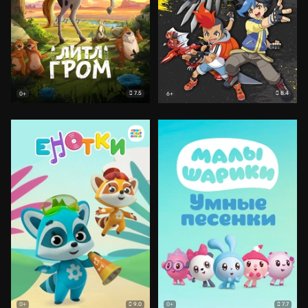
7.5
8.4
0+
6+
9.0
7.7
0+
0+