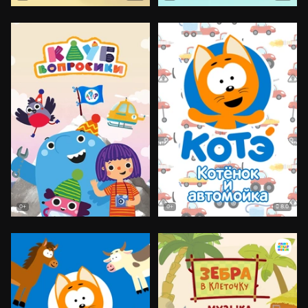
8.0
0+
0+