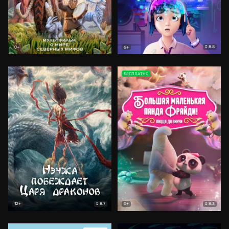
8.8
0+
6+
БЕСПЛАТНО
8.7
8.3
12+
0+