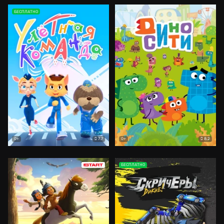
БЕСПЛАТНО
7.7
8.2
0+
0+
БЕСПЛАТНО