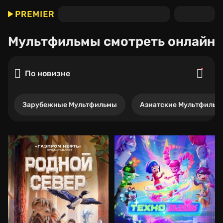
Мультфильмы
смотреть онлайн
По новизне
Зарубежные Мультфильмы
Азиатские Мультфильм