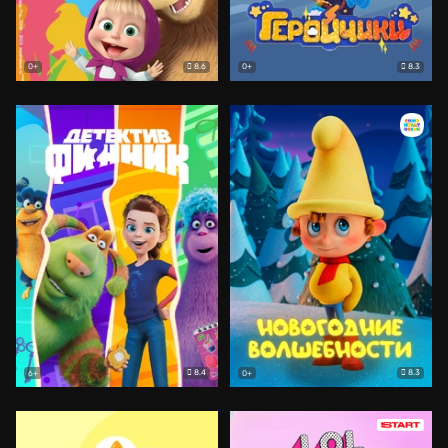
8.6
8.3
0+
0+
8.4
8.3
6+
0+