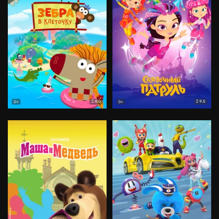
8.0
9.5
0+
0+