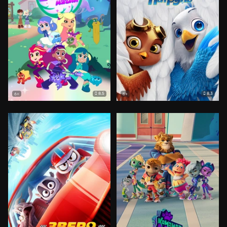
8.5
8.3
6+
6+