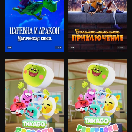
8.1
8.4
0+
6+