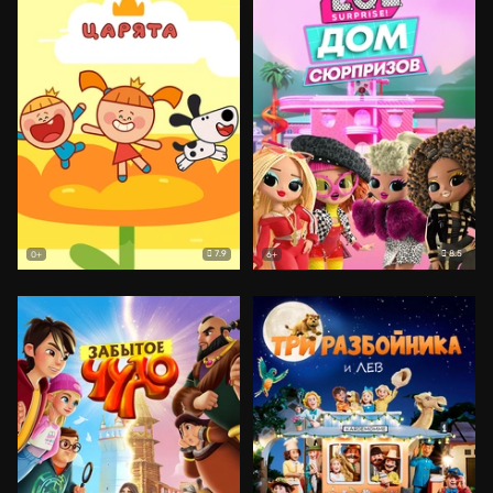
7.9
8.5
0+
6+