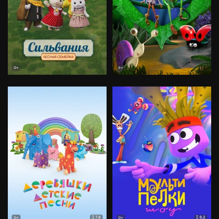
0+
6+
7.8
8.2
0+
0+