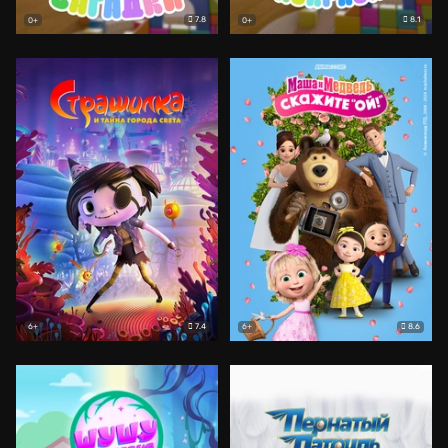
7.8
8.1
0+
0+
7.4
8.6
6+
6+