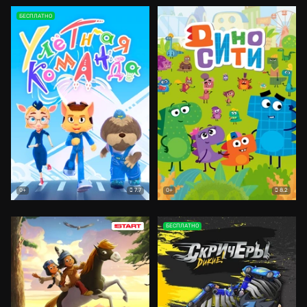
БЕСПЛАТНО
7.7
8.2
0+
0+
БЕСПЛАТНО