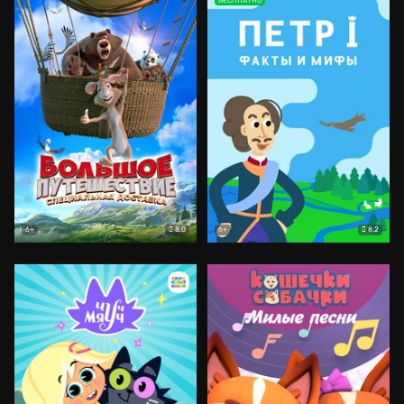
БЕСПЛАТНО
8.0
8.2
6+
6+