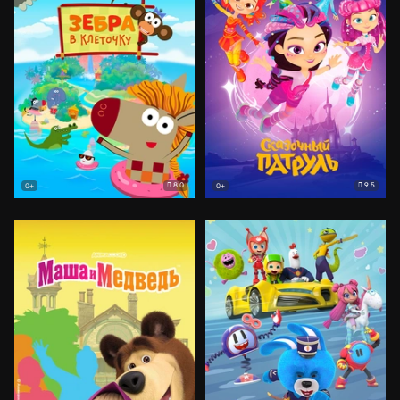
8.0
9.5
0+
0+