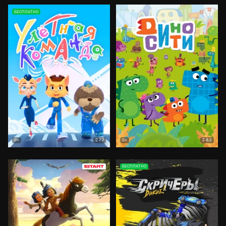
БЕСПЛАТНО
7.7
8.2
0+
0+
БЕСПЛАТНО