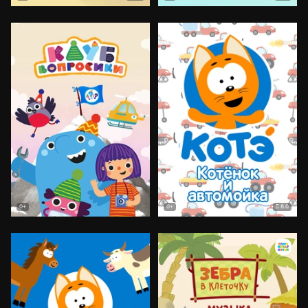
8.0
0+
0+