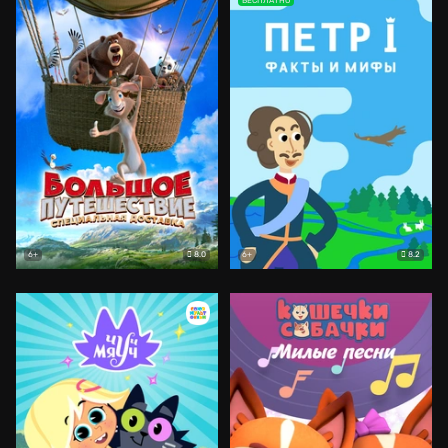
БЕСПЛАТНО
8.0
8.2
6+
6+