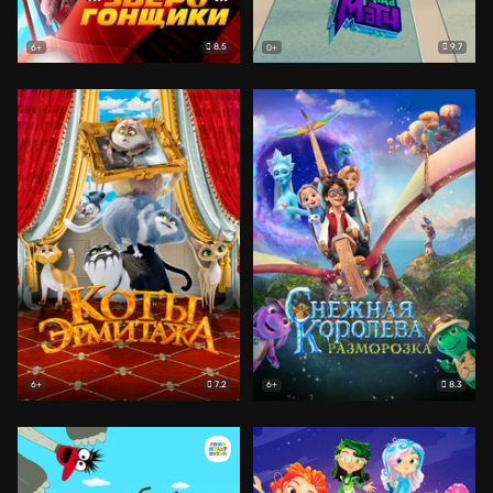
8.5
9.7
6+
0+
7.2
8.3
6+
6+