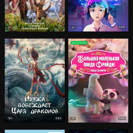
8.8
0+
6+
БЕСПЛАТНО
8.7
8.3
12+
0+