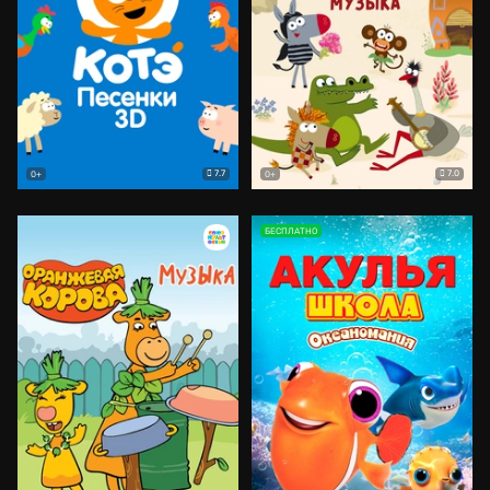
7.7
7.0
0+
0+
БЕСПЛАТНО