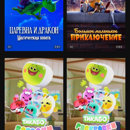
8.1
8.4
0+
6+