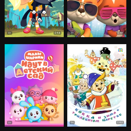
9.8
7.9
0+
0+
8.2
0+
0+