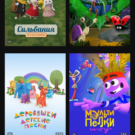
0+
6+
7.8
8.2
0+
0+