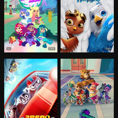
8.5
8.3
6+
6+