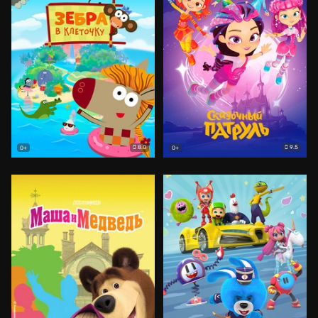
8.0
9.5
0+
0+