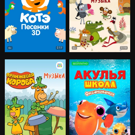
7.7
7.0
0+
0+
БЕСПЛАТНО