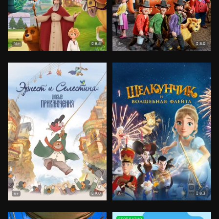
8.8
8.0
16+
6+
9.0
8.3
6+
6+