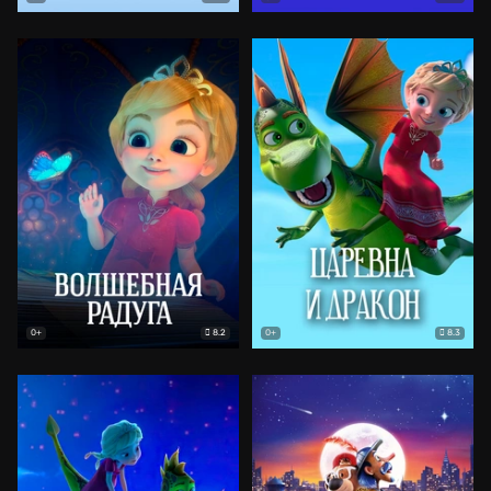
8.2
8.3
0+
0+