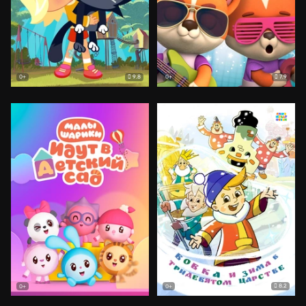
9.8
7.9
0+
0+
8.2
0+
0+