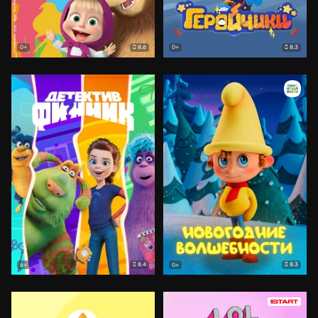
8.6
8.3
0+
0+
8.4
8.3
6+
0+