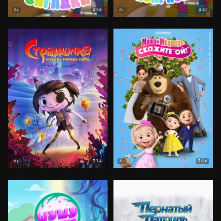
7.8
8.1
0+
0+
7.4
8.6
6+
6+