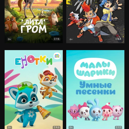
7.5
8.4
0+
6+
9.0
7.7
0+
0+