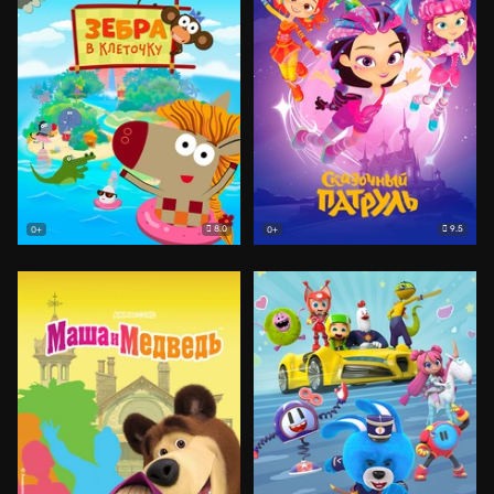
8.0
9.5
0+
0+