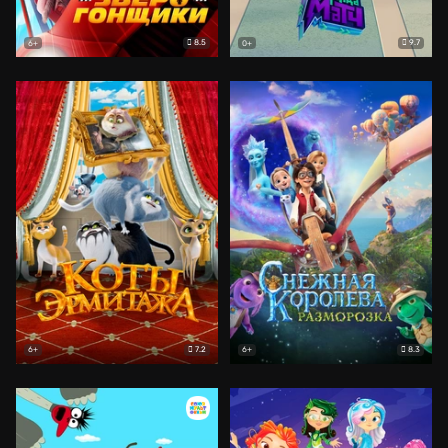
8.5
9.7
6+
0+
7.2
8.3
6+
6+