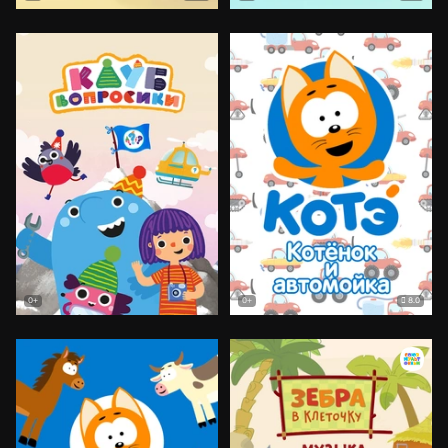
8.0
0+
0+