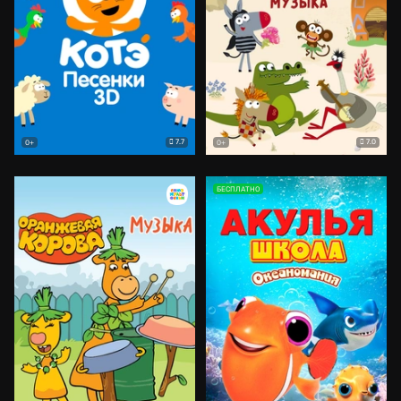
7.7
7.0
0+
0+
БЕСПЛАТНО