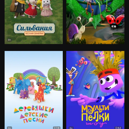
0+
6+
7.8
8.2
0+
0+