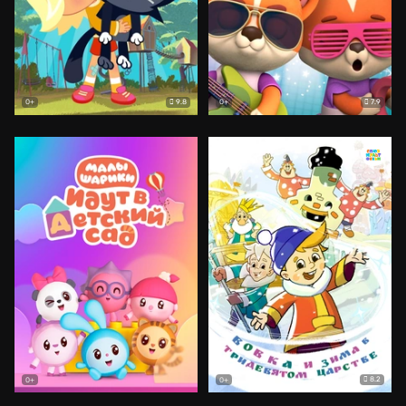
9.8
7.9
0+
0+
8.2
0+
0+