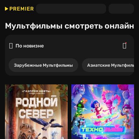
Мультфильмы
смотреть онлайн
По новизне
Зарубежные Мультфильмы
Азиатские Мультфильм