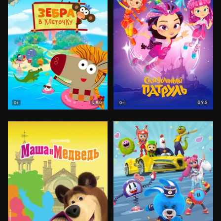
8.0
9.5
0+
0+