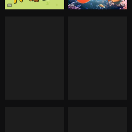
7.8
0+
0+