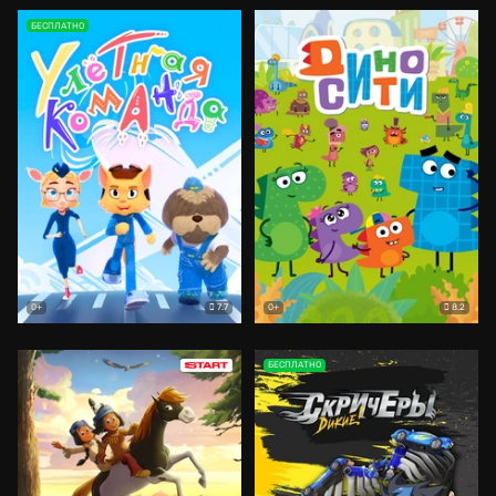
БЕСПЛАТНО
7.7
8.2
0+
0+
БЕСПЛАТНО