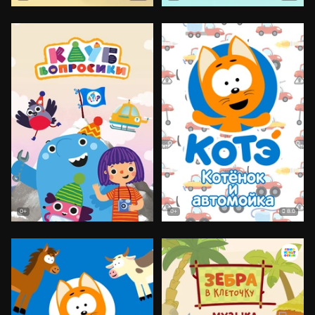
8.0
0+
0+