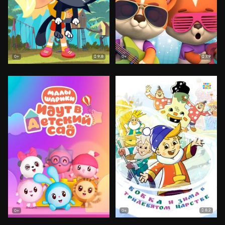
9.8
7.9
0+
0+
8.2
0+
0+