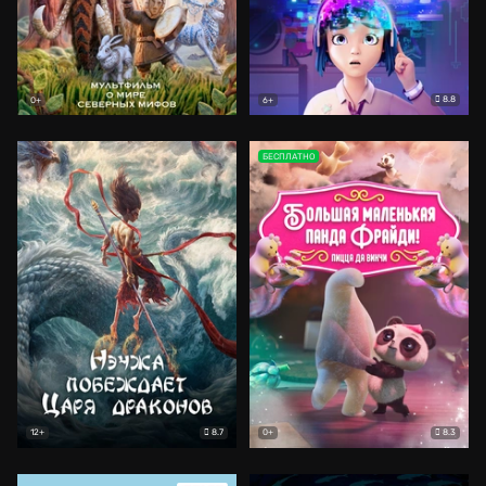
8.8
0+
6+
БЕСПЛАТНО
8.7
8.3
12+
0+