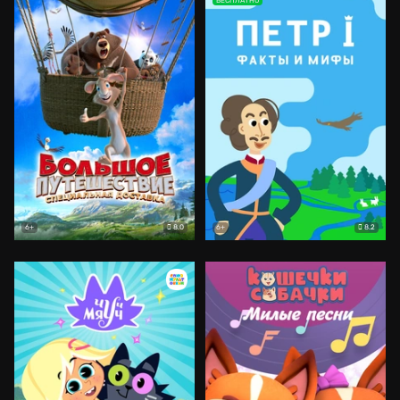
БЕСПЛАТНО
8.0
8.2
6+
6+