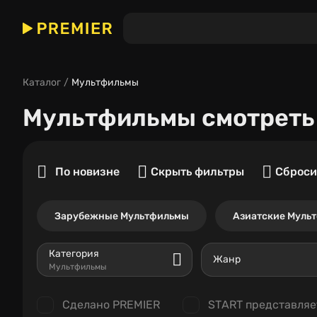
Каталог
Мультфильмы
Мультфильмы
смотреть
По новизне
Скрыть фильтры
Сброси
Зарубежные Мультфильмы
Азиатские Муль
Категория
Жанр
Мультфильмы
Сделано PREMIER
START представляе