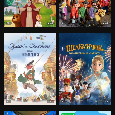
8.8
8.0
16+
6+
9.0
8.3
6+
6+