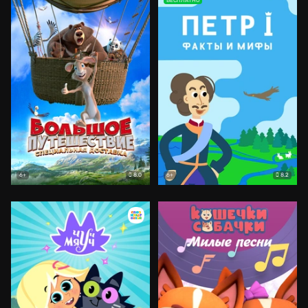
БЕСПЛАТНО
8.0
8.2
6+
6+