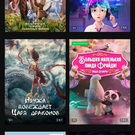
8.8
0+
6+
БЕСПЛАТНО
8.7
8.3
12+
0+