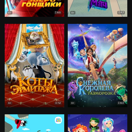
8.5
9.7
6+
0+
7.2
8.3
6+
6+