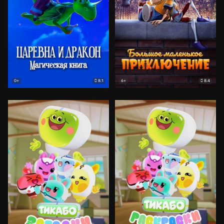
8.1
8.4
0+
6+