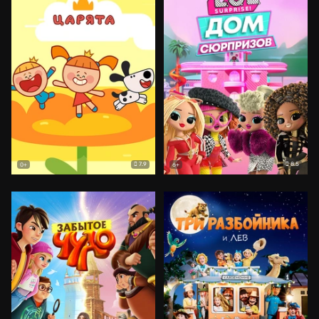
7.9
8.5
0+
6+