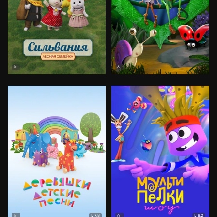
0+
6+
7.8
8.2
0+
0+