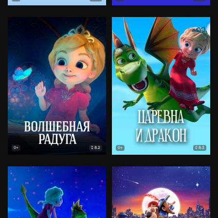
8.2
8.3
0+
0+