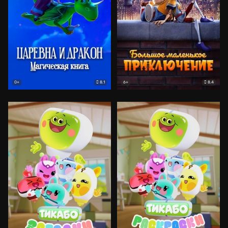
8.1
8.4
0+
6+