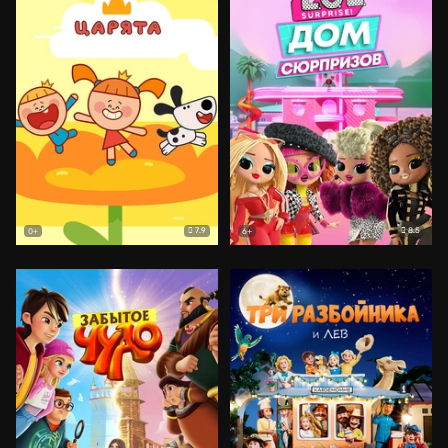
7.9
8.5
0+
6+