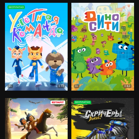
БЕСПЛАТНО
7.7
8.2
0+
0+
БЕСПЛАТНО