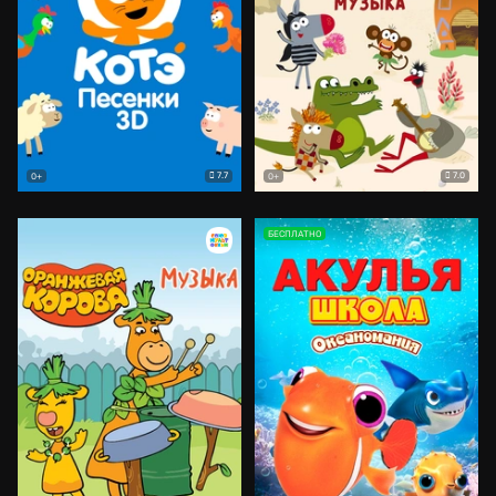
7.7
7.0
0+
0+
БЕСПЛАТНО