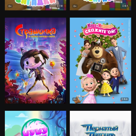
7.8
8.1
0+
0+
7.4
8.6
6+
6+