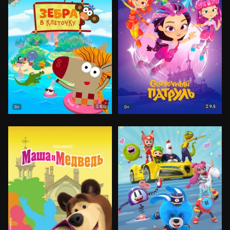
8.0
9.5
0+
0+