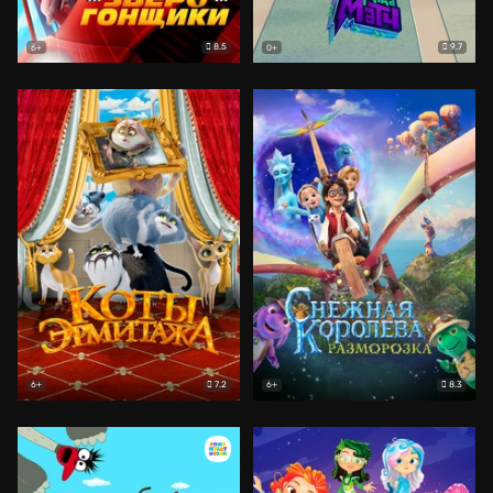
8.5
9.7
6+
0+
7.2
8.3
6+
6+