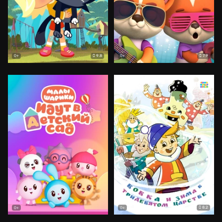
9.8
7.9
0+
0+
8.2
0+
0+