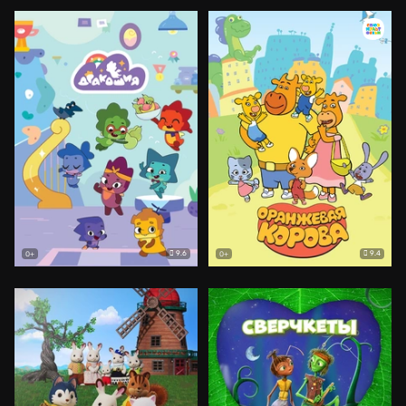
9.6
9.4
0+
0+