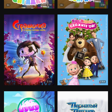
7.8
8.1
0+
0+
7.4
8.6
6+
6+