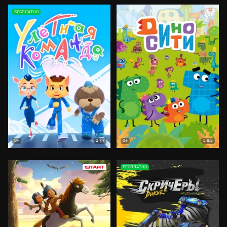
БЕСПЛАТНО
7.7
8.2
0+
0+
БЕСПЛАТНО