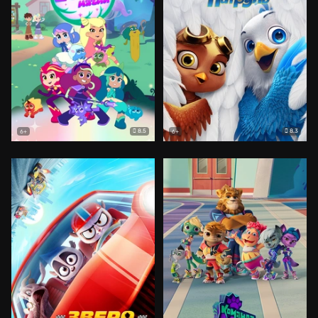
8.5
8.3
6+
6+