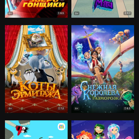
8.5
9.7
6+
0+
7.2
8.3
6+
6+