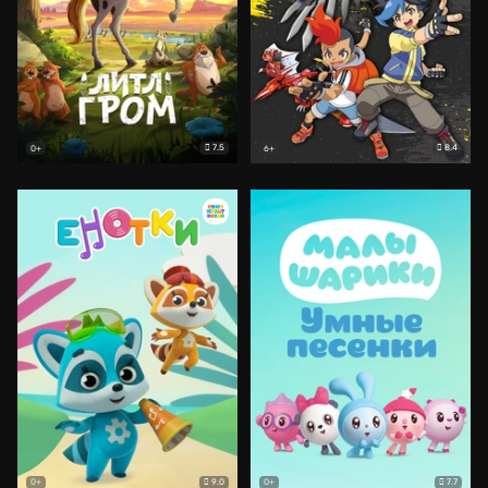
7.5
8.4
0+
6+
9.0
7.7
0+
0+