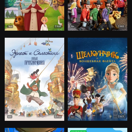
8.8
8.0
16+
6+
9.0
8.3
6+
6+