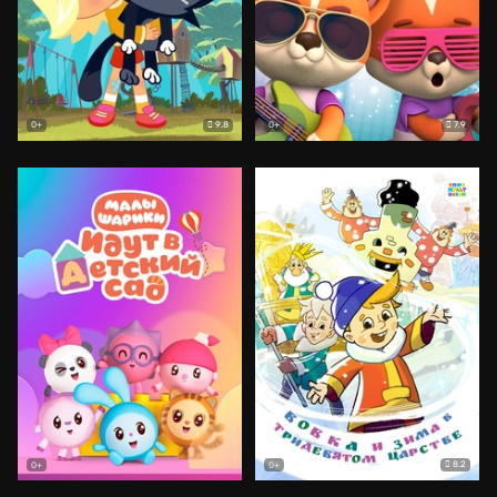
9.8
7.9
0+
0+
8.2
0+
0+