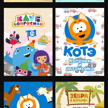
8.0
0+
0+