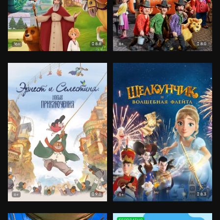
8.8
8.0
16+
6+
9.0
8.3
6+
6+