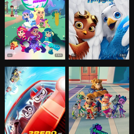
8.5
8.3
6+
6+