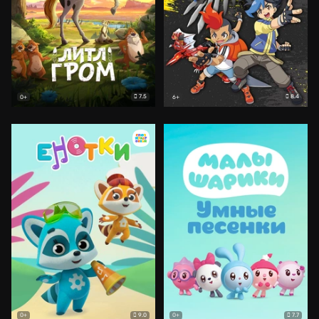
7.5
8.4
0+
6+
9.0
7.7
0+
0+