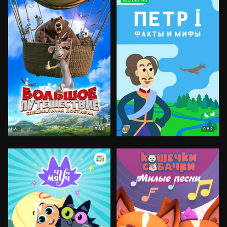
БЕСПЛАТНО
8.0
8.2
6+
6+