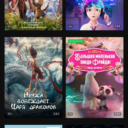
8.8
0+
6+
БЕСПЛАТНО
8.7
8.3
12+
0+