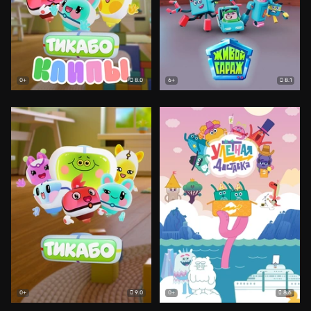
8.0
8.1
0+
6+
9.0
8.6
0+
0+