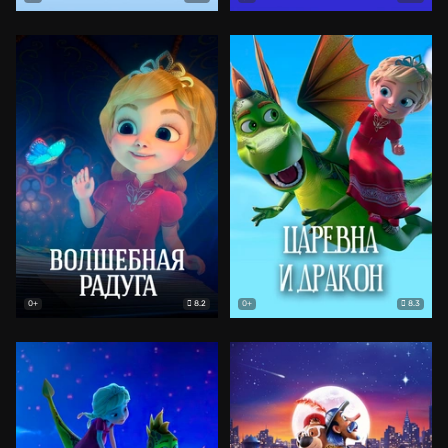
8.2
8.3
0+
0+