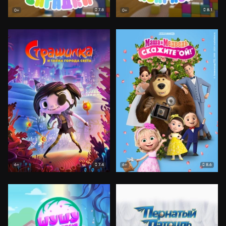
7.8
8.1
0+
0+
7.4
8.6
6+
6+