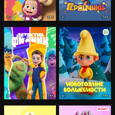
8.6
8.3
0+
0+
8.4
8.3
6+
0+