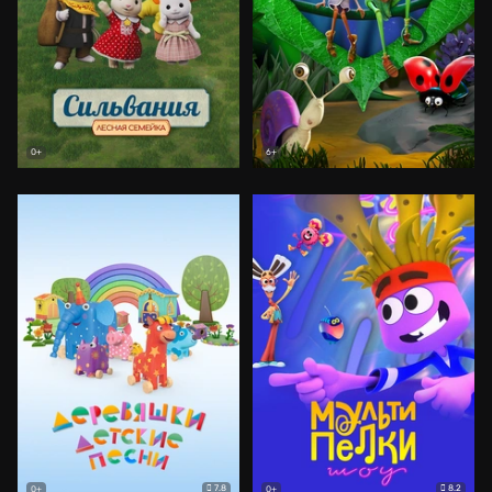
0+
6+
7.8
8.2
0+
0+