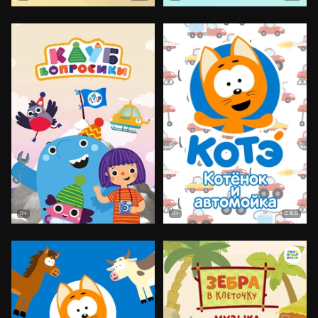
8.0
0+
0+