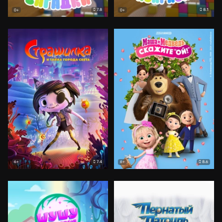
7.8
8.1
0+
0+
7.4
8.6
6+
6+