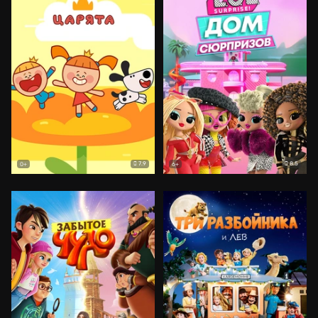
7.9
8.5
0+
6+