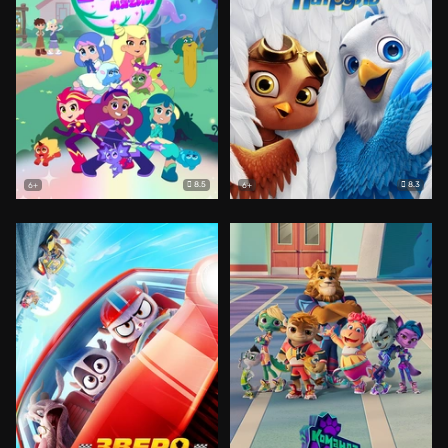
8.5
8.3
6+
6+