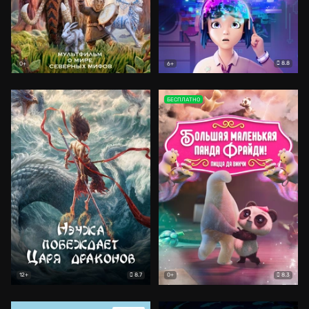
8.8
0+
6+
БЕСПЛАТНО
8.7
8.3
12+
0+