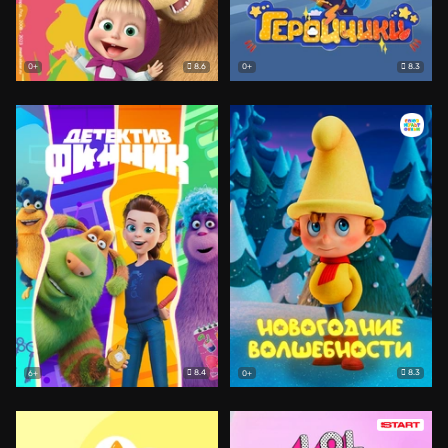
8.6
8.3
0+
0+
8.4
8.3
6+
0+