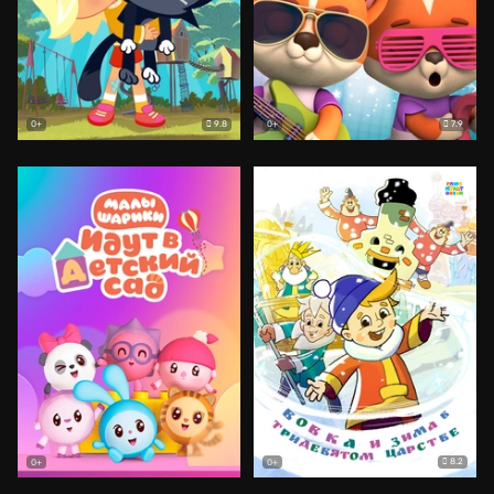
9.8
7.9
0+
0+
8.2
0+
0+