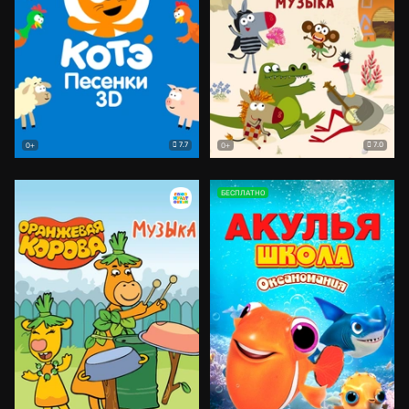
7.7
7.0
0+
0+
БЕСПЛАТНО