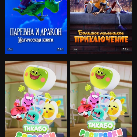
8.1
8.4
0+
6+