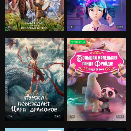
8.8
0+
6+
БЕСПЛАТНО
8.7
8.3
12+
0+