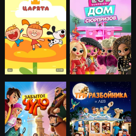
7.9
8.5
0+
6+