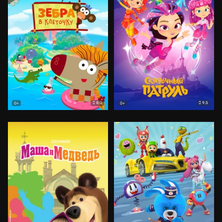
8.0
9.5
0+
0+