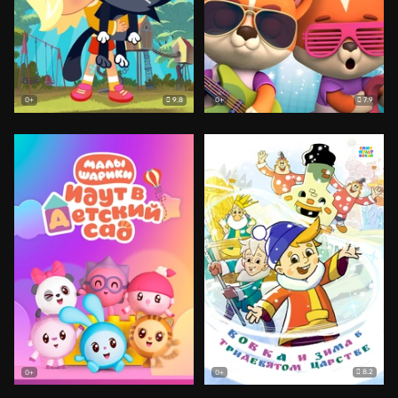
9.8
7.9
0+
0+
8.2
0+
0+