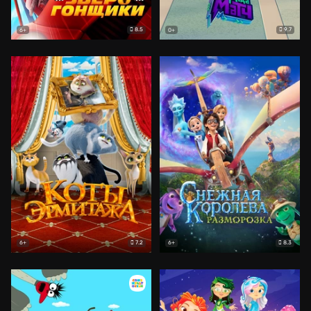
8.5
9.7
6+
0+
7.2
8.3
6+
6+