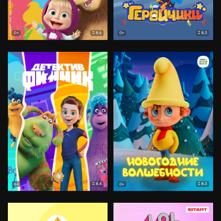
8.6
8.3
0+
0+
8.4
8.3
6+
0+