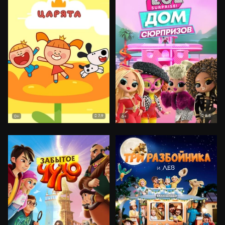
7.9
8.5
0+
6+