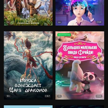
8.8
0+
6+
БЕСПЛАТНО
8.7
8.3
12+
0+