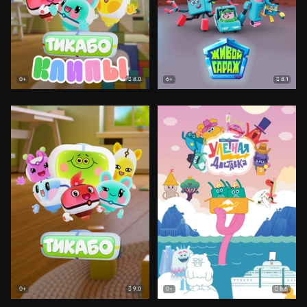
8.0
8.1
0+
6+
9.0
8.6
0+
0+