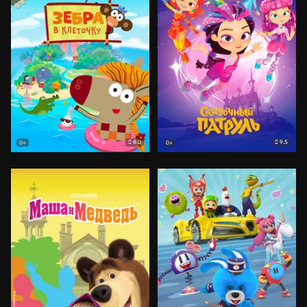
8.0
9.5
0+
0+