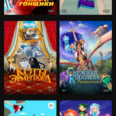
8.5
9.7
6+
0+
7.2
8.3
6+
6+