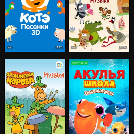
7.7
7.0
0+
0+
БЕСПЛАТНО