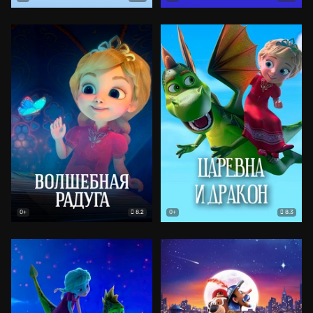
8.2
8.3
0+
0+