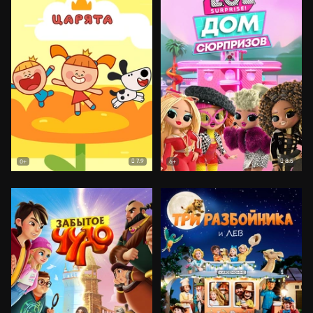
7.9
8.5
0+
6+