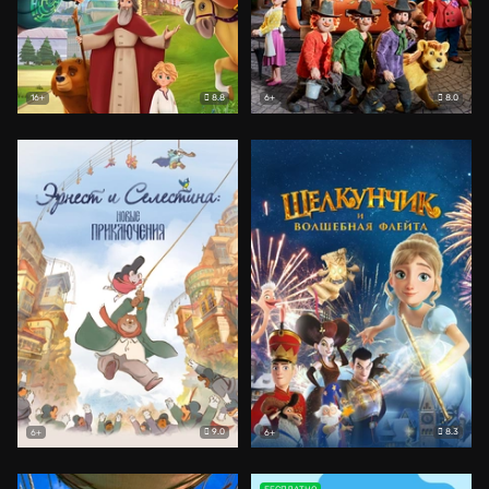
8.8
8.0
16+
6+
9.0
8.3
6+
6+