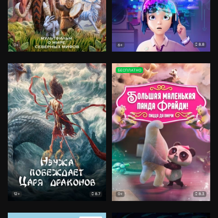
8.8
0+
6+
БЕСПЛАТНО
8.7
8.3
12+
0+