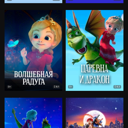
8.1
8.3
0+
0+