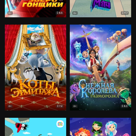
8.5
9.7
6+
0+
7.2
8.3
6+
6+