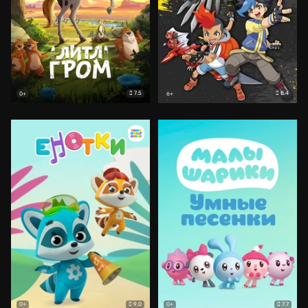
7.5
8.4
0+
6+
9.0
7.7
0+
0+