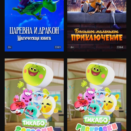
8.1
8.4
0+
6+