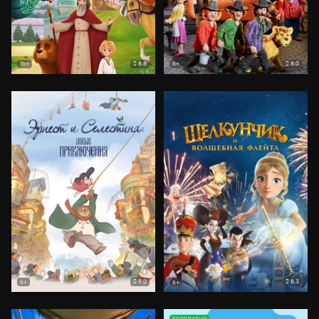
8.8
8.0
16+
6+
9.0
8.3
6+
6+