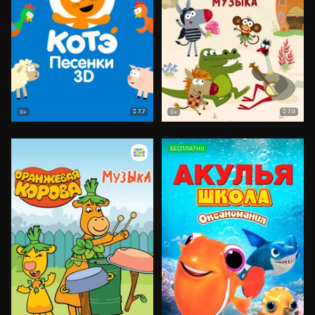
7.7
7.0
0+
0+
БЕСПЛАТНО