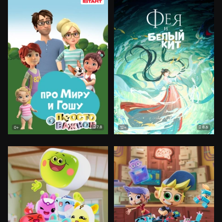
7.8
8.6
0+
12+