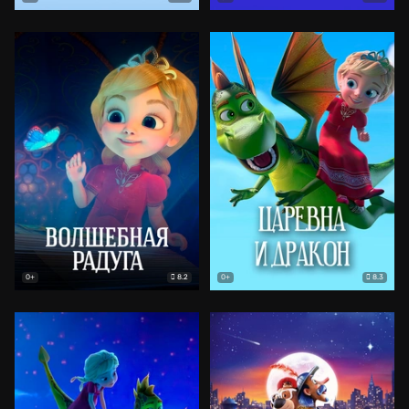
8.2
8.3
0+
0+