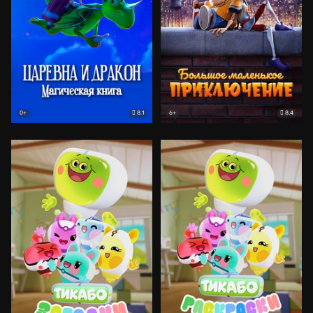
8.1
8.4
0+
6+