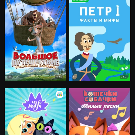
БЕСПЛАТНО
8.0
8.2
6+
6+