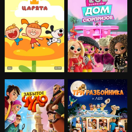
7.9
8.5
0+
6+