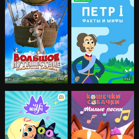
БЕСПЛАТНО
8.0
8.2
6+
6+