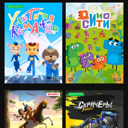
БЕСПЛАТНО
7.7
8.2
0+
0+
БЕСПЛАТНО