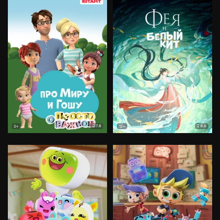
7.8
8.6
0+
12+