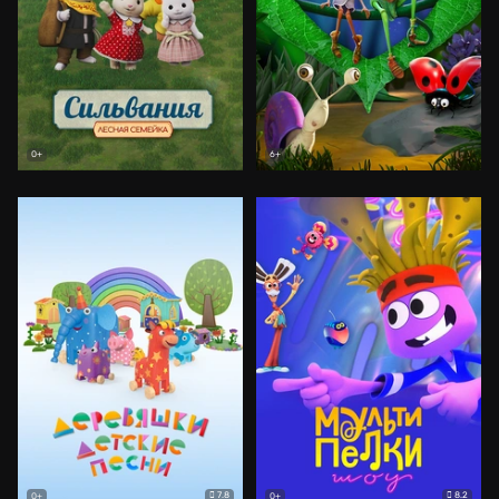
0+
6+
7.8
8.2
0+
0+