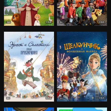
8.8
8.0
16+
6+
9.0
8.3
6+
6+