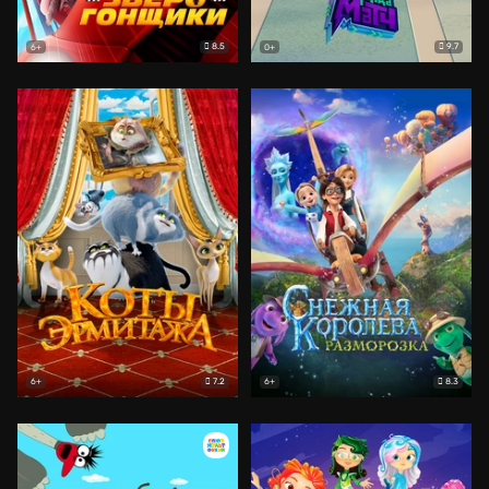
8.5
9.7
6+
0+
7.2
8.3
6+
6+