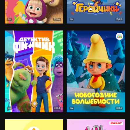
8.6
8.3
0+
0+
8.4
8.3
6+
0+