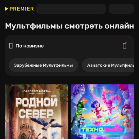
Мультфильмы
смотреть онлайн
По новизне
Зарубежные Мультфильмы
Азиатские Мультфильм