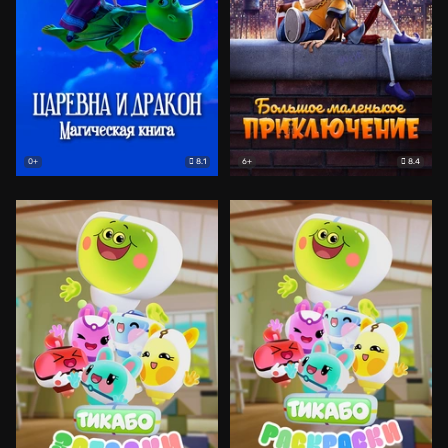
8.1
8.4
0+
6+