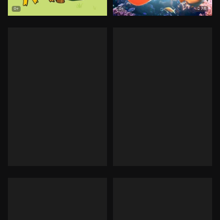
7.8
0+
0+