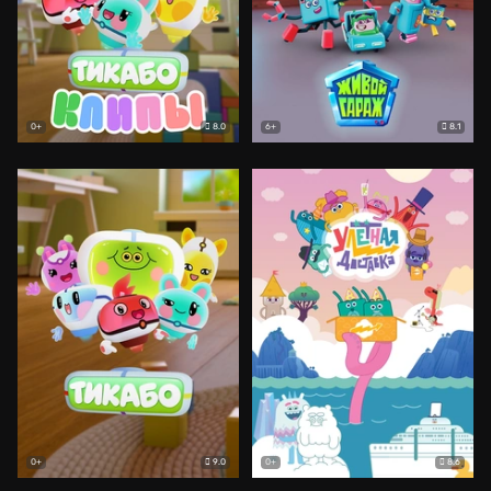
8.0
8.1
0+
6+
9.0
8.6
0+
0+