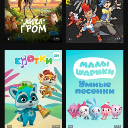
7.5
8.4
0+
6+
9.0
7.7
0+
0+