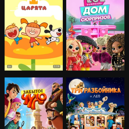
7.9
8.5
0+
6+