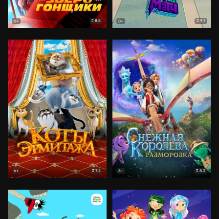
8.5
9.7
6+
0+
7.2
8.3
6+
6+