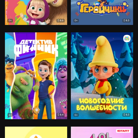
8.6
8.3
0+
0+
8.4
8.3
6+
0+