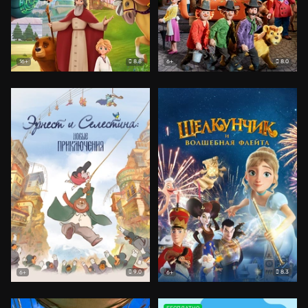
8.8
8.0
16+
6+
9.0
8.3
6+
6+