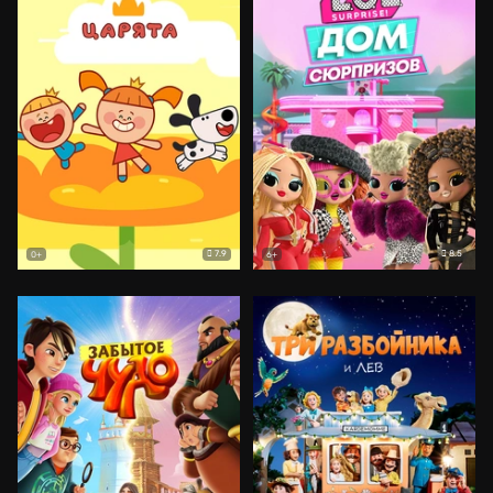
7.9
8.5
0+
6+