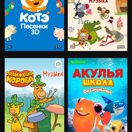
7.7
7.0
0+
0+
БЕСПЛАТНО