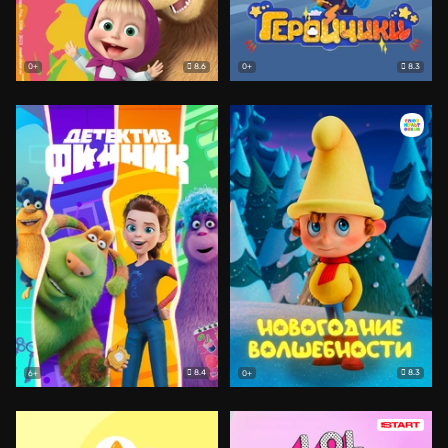
8.6
8.3
0+
0+
8.4
8.3
6+
0+