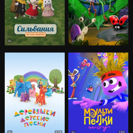
0+
6+
7.8
8.2
0+
0+