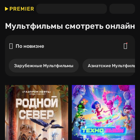
Мультфильмы
смотреть онлайн
По новизне
Зарубежные Мультфильмы
Азиатские Мультфильм