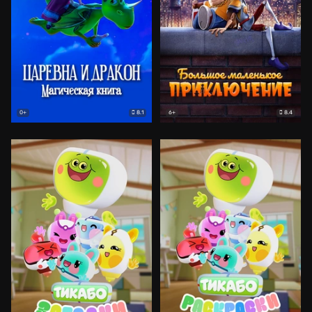
8.1
8.4
0+
6+