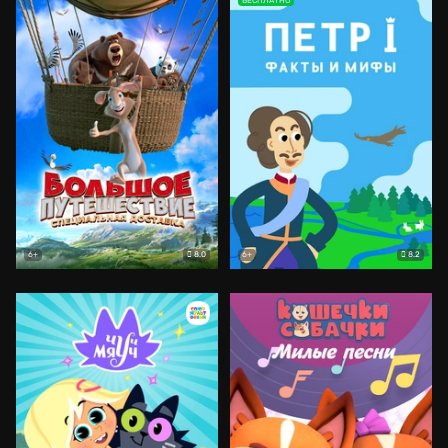
БЕСПЛАТНО
8.0
8.2
6+
6+