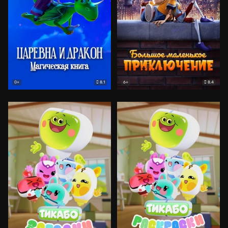
8.1
8.4
0+
6+