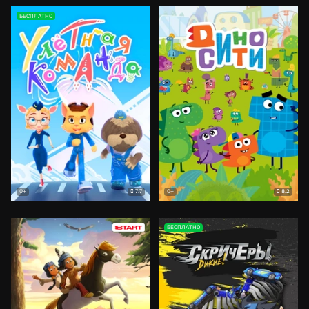
БЕСПЛАТНО
7.7
8.2
0+
0+
БЕСПЛАТНО