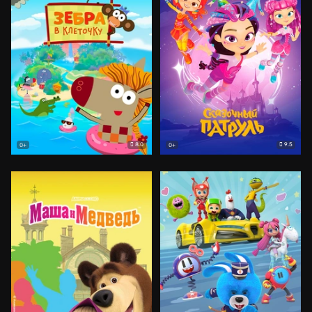
8.0
9.5
0+
0+