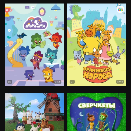
9.6
9.4
0+
0+