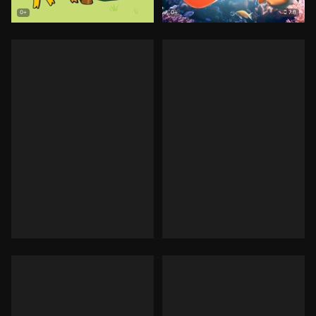
7.8
0+
0+