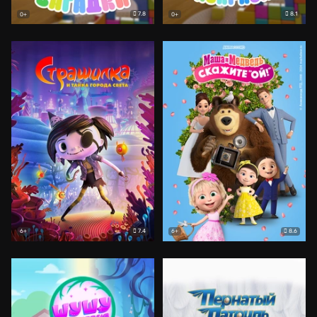
7.8
8.1
0+
0+
7.4
8.6
6+
6+