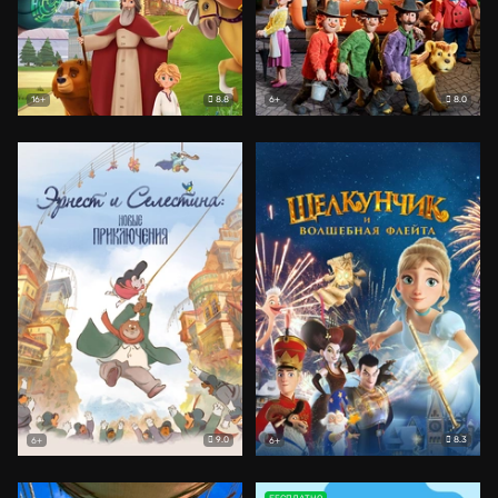
8.8
8.0
16+
6+
9.0
8.3
6+
6+