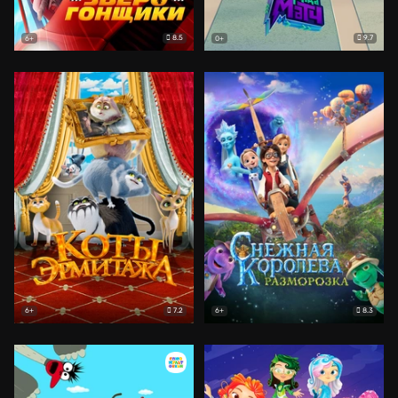
8.5
9.7
6+
0+
7.2
8.3
6+
6+