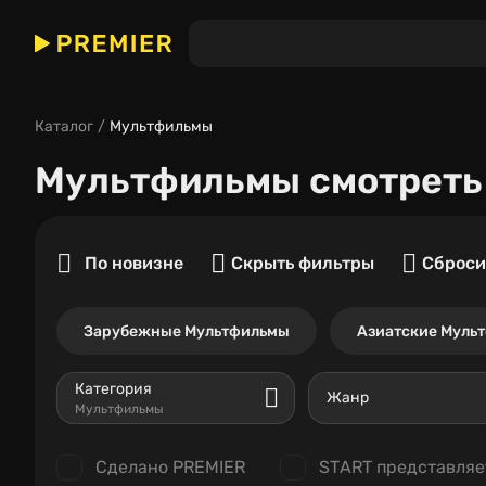
Каталог
Мультфильмы
Мультфильмы
смотреть
По новизне
Скрыть фильтры
Сброси
Зарубежные Мультфильмы
Азиатские Муль
Категория
Жанр
Мультфильмы
Сделано PREMIER
START представляе