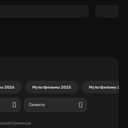
ы 2026
Мультфильмы 2025
Мультфильмы 2024
Сюжеты
росмотренные