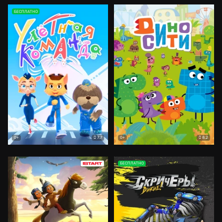
БЕСПЛАТНО
7.7
8.2
0+
0+
БЕСПЛАТНО