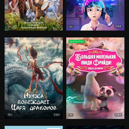
8.8
0+
6+
БЕСПЛАТНО
8.7
8.3
12+
0+