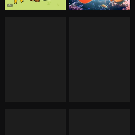
7.8
0+
0+