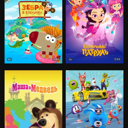
8.0
9.5
0+
0+