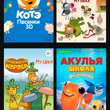
7.7
7.0
0+
0+
БЕСПЛАТНО