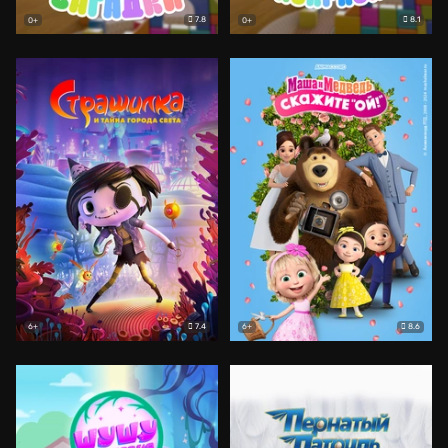
7.8
8.1
0+
0+
7.4
8.6
6+
6+