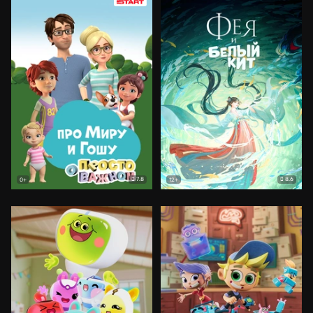
7.8
8.6
0+
12+