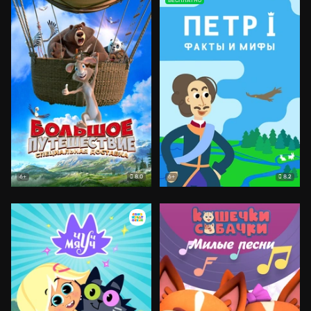
БЕСПЛАТНО
8.0
8.2
6+
6+